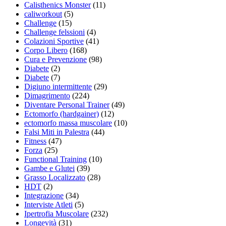
Calisthenics Monster
(11)
caliworkout
(5)
Challenge
(15)
Challenge felssioni
(4)
Colazioni Sportive
(41)
Corpo Libero
(168)
Cura e Prevenzione
(98)
Diabete
(2)
Diabete
(7)
Digiuno intermittente
(29)
Dimagrimento
(224)
Diventare Personal Trainer
(49)
Ectomorfo (hardgainer)
(12)
ectomorfo massa muscolare
(10)
Falsi Miti in Palestra
(44)
Fitness
(47)
Forza
(25)
Functional Training
(10)
Gambe e Glutei
(39)
Grasso Localizzato
(28)
HDT
(2)
Integrazione
(34)
Interviste Atleti
(5)
Ipertrofia Muscolare
(232)
Longevità
(31)