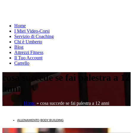
Home
I Miei Video-Corsi
Servizio di Coaching
Chi è Umberto
Blog
Attrezzi Fitness
Il Tuo Account
Carrello
cosa succede se fai palestra a 12
anni
Home
»
cosa succede se fai palestra a 12 anni
ALLENAMENTO
,
BODY BUILDING