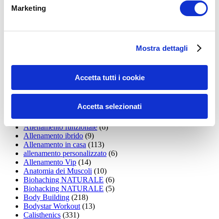
LEGGI I MIEI ARTICOLI
Marketing
15WORKOUT
(22)
35workout
(10)
Addominali
(99)
addominali scolpiti
(39)
Mostra dettagli
Alimentazione
(271)
Allenamenti con elastici
(26)
Allenamenti in Diretta
(30)
Accetta tutti i cookie
Allenamento
(1.800)
Allenamento aerobico
(16)
Allenamento Braccia
(9)
Accetta selezionati
Allenamento con il TRX
(36)
Allenamento Donne
(75)
Allenamento funzionale
(6)
Allenamento ibrido
(9)
Allenamento in casa
(113)
allenamento personalizzato
(6)
Allenamento Vip
(14)
Anatomia dei Muscoli
(10)
Biohaching NATURALE
(6)
Biohacking NATURALE
(5)
Body Building
(218)
Bodystar Workout
(13)
Calisthenics
(331)