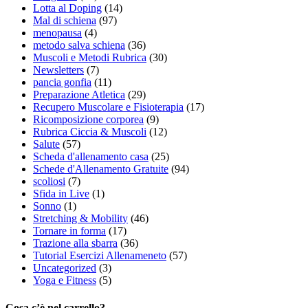
Lotta al Doping
(14)
Mal di schiena
(97)
menopausa
(4)
metodo salva schiena
(36)
Muscoli e Metodi Rubrica
(30)
Newsletters
(7)
pancia gonfia
(11)
Preparazione Atletica
(29)
Recupero Muscolare e Fisioterapia
(17)
Ricomposizione corporea
(9)
Rubrica Ciccia & Muscoli
(12)
Salute
(57)
Scheda d'allenamento casa
(25)
Schede d'Allenamento Gratuite
(94)
scoliosi
(7)
Sfida in Live
(1)
Sonno
(1)
Stretching & Mobility
(46)
Tornare in forma
(17)
Trazione alla sbarra
(36)
Tutorial Esercizi Allenameneto
(57)
Uncategorized
(3)
Yoga e Fitness
(5)
Cosa c’è nel carrello?