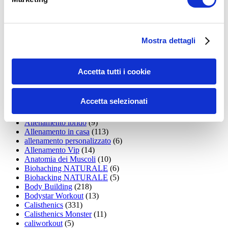
15WORKOUT
(22)
35workout
(10)
Addominali
(99)
addominali scolpiti
(39)
Alimentazione
(271)
Mostra dettagli
Allenamenti con elastici
(26)
Allenamenti in Diretta
(30)
Allenamento
(1.800)
Accetta tutti i cookie
Allenamento aerobico
(16)
Allenamento Braccia
(9)
Allenamento con il TRX
(36)
Accetta selezionati
Allenamento Donne
(75)
Allenamento funzionale
(6)
Allenamento ibrido
(9)
Allenamento in casa
(113)
allenamento personalizzato
(6)
Allenamento Vip
(14)
Anatomia dei Muscoli
(10)
Biohaching NATURALE
(6)
Biohacking NATURALE
(5)
Body Building
(218)
Bodystar Workout
(13)
Calisthenics
(331)
Calisthenics Monster
(11)
caliworkout
(5)