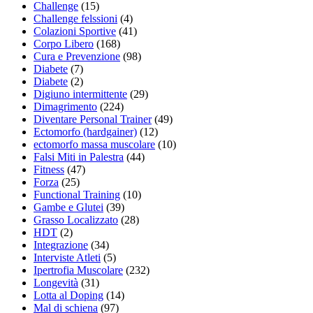
Challenge
(15)
Challenge felssioni
(4)
Colazioni Sportive
(41)
Corpo Libero
(168)
Cura e Prevenzione
(98)
Diabete
(7)
Diabete
(2)
Digiuno intermittente
(29)
Dimagrimento
(224)
Diventare Personal Trainer
(49)
Ectomorfo (hardgainer)
(12)
ectomorfo massa muscolare
(10)
Falsi Miti in Palestra
(44)
Fitness
(47)
Forza
(25)
Functional Training
(10)
Gambe e Glutei
(39)
Grasso Localizzato
(28)
HDT
(2)
Integrazione
(34)
Interviste Atleti
(5)
Ipertrofia Muscolare
(232)
Longevità
(31)
Lotta al Doping
(14)
Mal di schiena
(97)