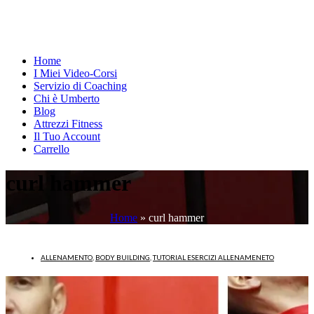
Home
I Miei Video-Corsi
Servizio di Coaching
Chi è Umberto
Blog
Attrezzi Fitness
Il Tuo Account
Carrello
curl hammer
Home
»
curl hammer
ALLENAMENTO
,
BODY BUILDING
,
TUTORIAL ESERCIZI ALLENAMENETO