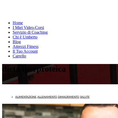
Home
I Miei Video-Corsi
Servizio di Coaching
Chi è Umberto
Blog
Attrezzi Fitness
Il Tuo Account
Carrello
dieta iperproteica
ALIMENTAZIONE
,
ALLENAMENTO
,
DIMAGRIMENTO
,
SALUTE