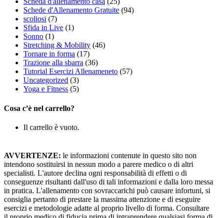
Scheda d'allenamento casa
(25)
Schede d'Allenamento Gratuite
(94)
scoliosi
(7)
Sfida in Live
(1)
Sonno
(1)
Stretching & Mobility
(46)
Tornare in forma
(17)
Trazione alla sbarra
(36)
Tutorial Esercizi Allenameneto
(57)
Uncategorized
(3)
Yoga e Fitness
(5)
Cosa c’è nel carrello?
Il carrello è vuoto.
AVVERTENZE:
le informazioni contenute in questo sito non
intendono sostituirsi in nessun modo a parere medico o di altri
specialisti. L'autore declina ogni responsabilità di effetti o di
conseguenze risultanti dall'uso di tali informazioni e dalla loro messa
in pratica. L'allenamento con sovraccarichi può causare infortuni, si
consiglia pertanto di prestare la massima attenzione e di eseguire
esercizi e metodologie adatte al proprio livello di forma. Consultare
il proprio medico di fiducia prima di intraprendere qualsiasi forma di