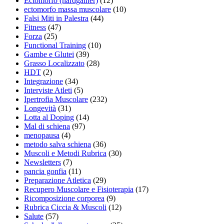
Ectomorfo (hardgainer)
(12)
ectomorfo massa muscolare
(10)
Falsi Miti in Palestra
(44)
Fitness
(47)
Forza
(25)
Functional Training
(10)
Gambe e Glutei
(39)
Grasso Localizzato
(28)
HDT
(2)
Integrazione
(34)
Interviste Atleti
(5)
Ipertrofia Muscolare
(232)
Longevità
(31)
Lotta al Doping
(14)
Mal di schiena
(97)
menopausa
(4)
metodo salva schiena
(36)
Muscoli e Metodi Rubrica
(30)
Newsletters
(7)
pancia gonfia
(11)
Preparazione Atletica
(29)
Recupero Muscolare e Fisioterapia
(17)
Ricomposizione corporea
(9)
Rubrica Ciccia & Muscoli
(12)
Salute
(57)