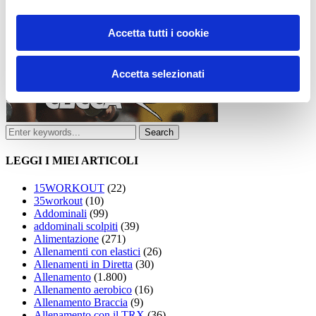
Accetta tutti i cookie
Accetta selezionati
LEGGI I MIEI ARTICOLI
15WORKOUT
(22)
35workout
(10)
Addominali
(99)
addominali scolpiti
(39)
Alimentazione
(271)
Allenamenti con elastici
(26)
Allenamenti in Diretta
(30)
Allenamento
(1.800)
Allenamento aerobico
(16)
Allenamento Braccia
(9)
Allenamento con il TRX
(36)