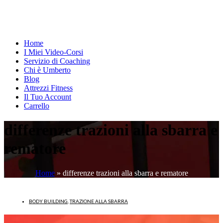
Home
I Miei Video-Corsi
Servizio di Coaching
Chi è Umberto
Blog
Attrezzi Fitness
Il Tuo Account
Carrello
differenze trazioni alla sbarra e
rematore
Home
»
differenze trazioni alla sbarra e rematore
BODY BUILDING
,
TRAZIONE ALLA SBARRA