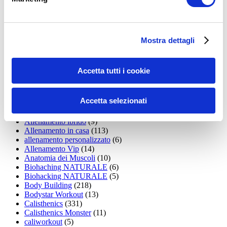
15WORKOUT
(22)
35workout
(10)
Addominali
(99)
addominali scolpiti
(39)
Alimentazione
(271)
Mostra dettagli
Allenamenti con elastici
(26)
Allenamenti in Diretta
(30)
Allenamento
(1.800)
Accetta tutti i cookie
Allenamento aerobico
(16)
Allenamento Braccia
(9)
Allenamento con il TRX
(36)
Accetta selezionati
Allenamento Donne
(75)
Allenamento funzionale
(6)
Allenamento ibrido
(9)
Allenamento in casa
(113)
allenamento personalizzato
(6)
Allenamento Vip
(14)
Anatomia dei Muscoli
(10)
Biohaching NATURALE
(6)
Biohacking NATURALE
(5)
Body Building
(218)
Bodystar Workout
(13)
Calisthenics
(331)
Calisthenics Monster
(11)
caliworkout
(5)