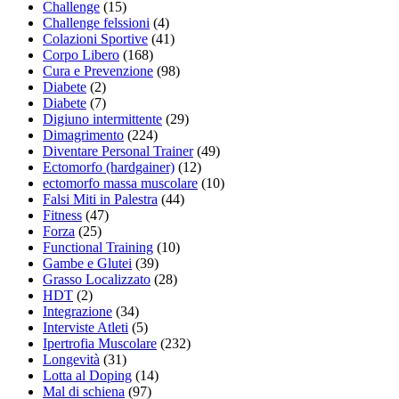
Challenge
(15)
Challenge felssioni
(4)
Colazioni Sportive
(41)
Corpo Libero
(168)
Cura e Prevenzione
(98)
Diabete
(2)
Diabete
(7)
Digiuno intermittente
(29)
Dimagrimento
(224)
Diventare Personal Trainer
(49)
Ectomorfo (hardgainer)
(12)
ectomorfo massa muscolare
(10)
Falsi Miti in Palestra
(44)
Fitness
(47)
Forza
(25)
Functional Training
(10)
Gambe e Glutei
(39)
Grasso Localizzato
(28)
HDT
(2)
Integrazione
(34)
Interviste Atleti
(5)
Ipertrofia Muscolare
(232)
Longevità
(31)
Lotta al Doping
(14)
Mal di schiena
(97)