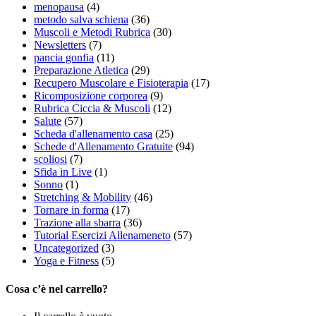
menopausa
(4)
metodo salva schiena
(36)
Muscoli e Metodi Rubrica
(30)
Newsletters
(7)
pancia gonfia
(11)
Preparazione Atletica
(29)
Recupero Muscolare e Fisioterapia
(17)
Ricomposizione corporea
(9)
Rubrica Ciccia & Muscoli
(12)
Salute
(57)
Scheda d'allenamento casa
(25)
Schede d'Allenamento Gratuite
(94)
scoliosi
(7)
Sfida in Live
(1)
Sonno
(1)
Stretching & Mobility
(46)
Tornare in forma
(17)
Trazione alla sbarra
(36)
Tutorial Esercizi Allenameneto
(57)
Uncategorized
(3)
Yoga e Fitness
(5)
Cosa c’è nel carrello?