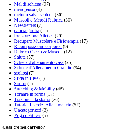
Mal di schiena
(97)
menopausa
(4)
metodo salva schiena
(36)
Muscoli e Metodi Rubrica
(30)
Newsletters
(7)
pancia gonfia
(11)
Preparazione Atletica
(29)
Recupero Muscolare e Fisioterapia
(17)
Ricomposizione corporea
(9)
Rubrica Ciccia & Muscoli
(12)
Salute
(57)
Scheda d'allenamento casa
(25)
Schede d'Allenamento Gratuite
(94)
scoliosi
(7)
Sfida in Live
(1)
Sonno
(1)
Stretching & Mobility
(46)
Tornare in forma
(17)
Trazione alla sbarra
(36)
Tutorial Esercizi Allenameneto
(57)
Uncategorized
(3)
Yoga e Fitness
(5)
Cosa c’è nel carrello?