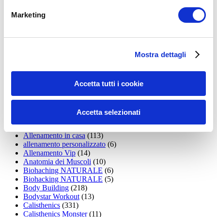
15WORKOUT
(22)
Marketing
35workout
(10)
Addominali
(99)
addominali scolpiti
(39)
Alimentazione
(271)
Mostra dettagli
Allenamenti con elastici
(26)
Allenamenti in Diretta
(30)
Allenamento
(1.800)
Allenamento aerobico
(16)
Accetta tutti i cookie
Allenamento Braccia
(9)
Allenamento con il TRX
(36)
Allenamento Donne
(75)
Accetta selezionati
Allenamento funzionale
(6)
Allenamento ibrido
(9)
Allenamento in casa
(113)
allenamento personalizzato
(6)
Allenamento Vip
(14)
Anatomia dei Muscoli
(10)
Biohaching NATURALE
(6)
Biohacking NATURALE
(5)
Body Building
(218)
Bodystar Workout
(13)
Calisthenics
(331)
Calisthenics Monster
(11)