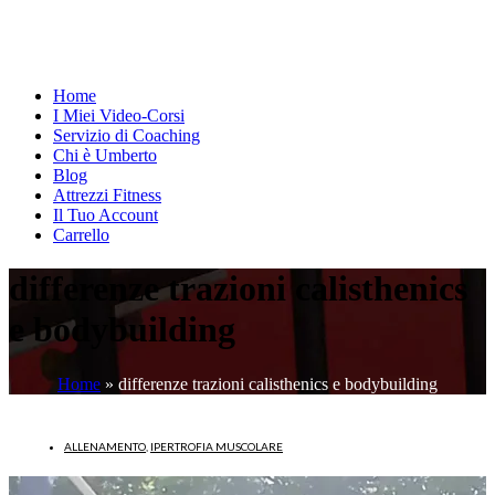
Home
I Miei Video-Corsi
Servizio di Coaching
Chi è Umberto
Blog
Attrezzi Fitness
Il Tuo Account
Carrello
differenze trazioni calisthenics
e bodybuilding
Home
»
differenze trazioni calisthenics e bodybuilding
ALLENAMENTO
,
IPERTROFIA MUSCOLARE