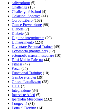
caliworkout
(5)
Challenge
(15)
Challenge felssioni
(4)
Colazioni Sportive
(41)
Corpo Libero
(168)
Cura e Prevenzione
(98)
Diabete
(7)
Diabete
(2)
Digiuno intermittente
(29)
Dimagrimento
(224)
Diventare Personal Trainer
(49)
Ectomorfo (hardgainer)
(12)
ectomorfo massa muscolare
(10)
Falsi Miti in Palestra
(44)
Fitness
(47)
Forza
(25)
Functional Training
(10)
Gambe e Glutei
(39)
Grasso Localizzato
(28)
HDT
(2)
Integrazione
(34)
Interviste Atleti
(5)
Ipertrofia Muscolare
(232)
Longevità
(31)
Lotta al Doping
(14)