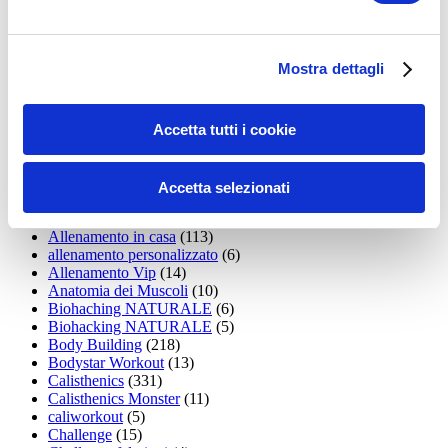
35workout
(10)
Addominali
(99)
addominali scolpiti
(39)
Alimentazione
(271)
Mostra dettagli
Allenamenti con elastici
(26)
Allenamenti in Diretta
(30)
Allenamento
(1.800)
Allenamento aerobico
(16)
Accetta tutti i cookie
Allenamento Braccia
(9)
Allenamento con il TRX
(36)
Allenamento Donne
(75)
Accetta selezionati
Allenamento funzionale
(6)
Allenamento ibrido
(9)
Allenamento in casa
(113)
allenamento personalizzato
(6)
Allenamento Vip
(14)
Anatomia dei Muscoli
(10)
Biohaching NATURALE
(6)
Biohacking NATURALE
(5)
Body Building
(218)
Bodystar Workout
(13)
Calisthenics
(331)
Calisthenics Monster
(11)
caliworkout
(5)
Challenge
(15)