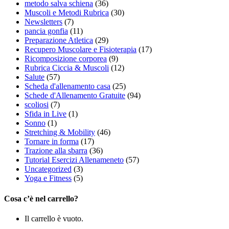
metodo salva schiena
(36)
Muscoli e Metodi Rubrica
(30)
Newsletters
(7)
pancia gonfia
(11)
Preparazione Atletica
(29)
Recupero Muscolare e Fisioterapia
(17)
Ricomposizione corporea
(9)
Rubrica Ciccia & Muscoli
(12)
Salute
(57)
Scheda d'allenamento casa
(25)
Schede d'Allenamento Gratuite
(94)
scoliosi
(7)
Sfida in Live
(1)
Sonno
(1)
Stretching & Mobility
(46)
Tornare in forma
(17)
Trazione alla sbarra
(36)
Tutorial Esercizi Allenameneto
(57)
Uncategorized
(3)
Yoga e Fitness
(5)
Cosa c’è nel carrello?
Il carrello è vuoto.