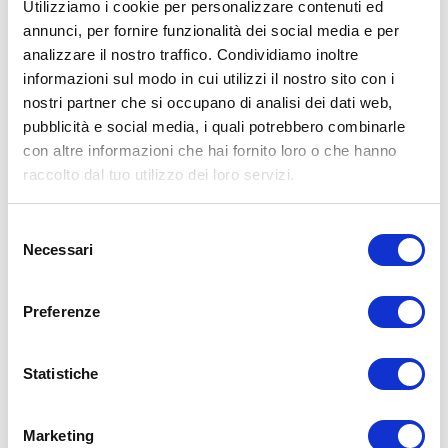
Utilizziamo i cookie per personalizzare contenuti ed
annunci, per fornire funzionalità dei social media e per
analizzare il nostro traffico. Condividiamo inoltre
ALLENATI CON ME!
informazioni sul modo in cui utilizzi il nostro sito con i
nostri partner che si occupano di analisi dei dati web,
pubblicità e social media, i quali potrebbero combinarle
con altre informazioni che hai fornito loro o che hanno
raccolto dal tuo utilizzo dei loro servizi.
Selezione
Necessari
del
consenso
Preferenze
Statistiche
LEGGI I MIEI ARTICOLI
15WORKOUT
(22)
Marketing