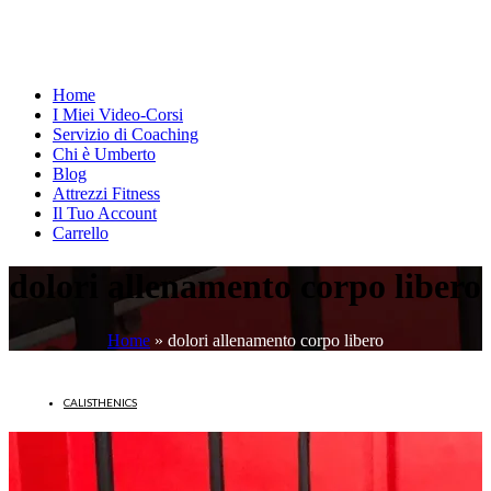
Home
I Miei Video-Corsi
Servizio di Coaching
Chi è Umberto
Blog
Attrezzi Fitness
Il Tuo Account
Carrello
dolori allenamento corpo libero
Home
»
dolori allenamento corpo libero
CALISTHENICS