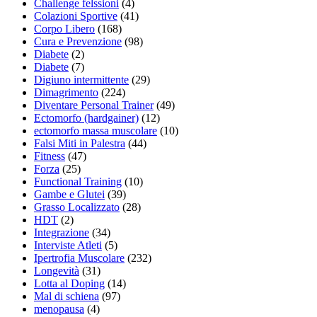
Challenge felssioni
(4)
Colazioni Sportive
(41)
Corpo Libero
(168)
Cura e Prevenzione
(98)
Diabete
(2)
Diabete
(7)
Digiuno intermittente
(29)
Dimagrimento
(224)
Diventare Personal Trainer
(49)
Ectomorfo (hardgainer)
(12)
ectomorfo massa muscolare
(10)
Falsi Miti in Palestra
(44)
Fitness
(47)
Forza
(25)
Functional Training
(10)
Gambe e Glutei
(39)
Grasso Localizzato
(28)
HDT
(2)
Integrazione
(34)
Interviste Atleti
(5)
Ipertrofia Muscolare
(232)
Longevità
(31)
Lotta al Doping
(14)
Mal di schiena
(97)
menopausa
(4)