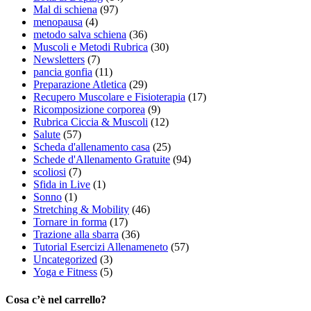
Mal di schiena
(97)
menopausa
(4)
metodo salva schiena
(36)
Muscoli e Metodi Rubrica
(30)
Newsletters
(7)
pancia gonfia
(11)
Preparazione Atletica
(29)
Recupero Muscolare e Fisioterapia
(17)
Ricomposizione corporea
(9)
Rubrica Ciccia & Muscoli
(12)
Salute
(57)
Scheda d'allenamento casa
(25)
Schede d'Allenamento Gratuite
(94)
scoliosi
(7)
Sfida in Live
(1)
Sonno
(1)
Stretching & Mobility
(46)
Tornare in forma
(17)
Trazione alla sbarra
(36)
Tutorial Esercizi Allenameneto
(57)
Uncategorized
(3)
Yoga e Fitness
(5)
Cosa c’è nel carrello?