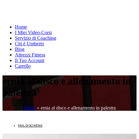
Home
I Miei Video-Corsi
Servizio di Coaching
Chi è Umberto
Blog
Attrezzi Fitness
Il Tuo Account
Carrello
ernia al disco e allenamento in
palestra
Home
»
ernia al disco e allenamento in palestra
MAL DI SCHIENA