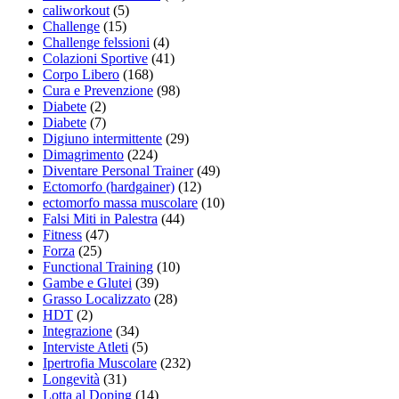
caliworkout
(5)
Challenge
(15)
Challenge felssioni
(4)
Colazioni Sportive
(41)
Corpo Libero
(168)
Cura e Prevenzione
(98)
Diabete
(2)
Diabete
(7)
Digiuno intermittente
(29)
Dimagrimento
(224)
Diventare Personal Trainer
(49)
Ectomorfo (hardgainer)
(12)
ectomorfo massa muscolare
(10)
Falsi Miti in Palestra
(44)
Fitness
(47)
Forza
(25)
Functional Training
(10)
Gambe e Glutei
(39)
Grasso Localizzato
(28)
HDT
(2)
Integrazione
(34)
Interviste Atleti
(5)
Ipertrofia Muscolare
(232)
Longevità
(31)
Lotta al Doping
(14)