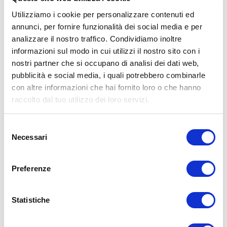
Utilizziamo i cookie per personalizzare contenuti ed
annunci, per fornire funzionalità dei social media e per
analizzare il nostro traffico. Condividiamo inoltre
informazioni sul modo in cui utilizzi il nostro sito con i
ALLENATI CON ME!
nostri partner che si occupano di analisi dei dati web,
pubblicità e social media, i quali potrebbero combinarle
con altre informazioni che hai fornito loro o che hanno
raccolto dal tuo utilizzo dei loro servizi.
Selezione
Necessari
del
consenso
Preferenze
Statistiche
LEGGI I MIEI ARTICOLI