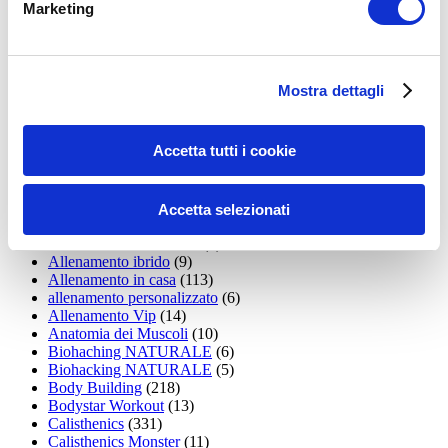
Marketing
15WORKOUT
(22)
35workout
(10)
Addominali
(99)
addominali scolpiti
(39)
Mostra dettagli
Alimentazione
(271)
Allenamenti con elastici
(26)
Allenamenti in Diretta
(30)
Accetta tutti i cookie
Allenamento
(1.800)
Allenamento aerobico
(16)
Allenamento Braccia
(9)
Allenamento con il TRX
(36)
Accetta selezionati
Allenamento Donne
(75)
Allenamento funzionale
(6)
Allenamento ibrido
(9)
Allenamento in casa
(113)
allenamento personalizzato
(6)
Allenamento Vip
(14)
Anatomia dei Muscoli
(10)
Biohaching NATURALE
(6)
Biohacking NATURALE
(5)
Body Building
(218)
Bodystar Workout
(13)
Calisthenics
(331)
Calisthenics Monster
(11)