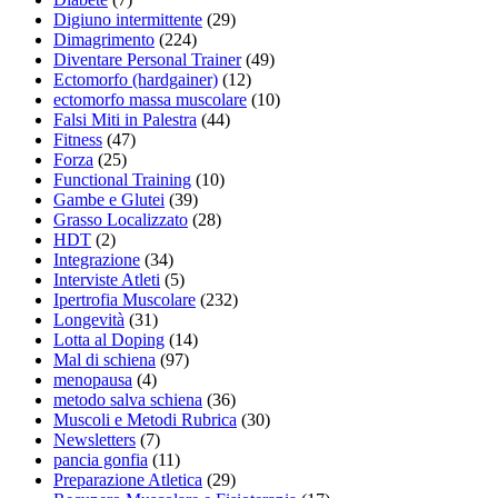
Digiuno intermittente
(29)
Dimagrimento
(224)
Diventare Personal Trainer
(49)
Ectomorfo (hardgainer)
(12)
ectomorfo massa muscolare
(10)
Falsi Miti in Palestra
(44)
Fitness
(47)
Forza
(25)
Functional Training
(10)
Gambe e Glutei
(39)
Grasso Localizzato
(28)
HDT
(2)
Integrazione
(34)
Interviste Atleti
(5)
Ipertrofia Muscolare
(232)
Longevità
(31)
Lotta al Doping
(14)
Mal di schiena
(97)
menopausa
(4)
metodo salva schiena
(36)
Muscoli e Metodi Rubrica
(30)
Newsletters
(7)
pancia gonfia
(11)
Preparazione Atletica
(29)