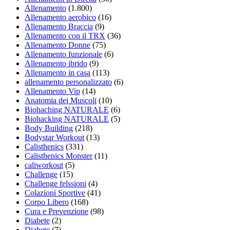
Allenamento
(1.800)
Allenamento aerobico
(16)
Allenamento Braccia
(9)
Allenamento con il TRX
(36)
Allenamento Donne
(75)
Allenamento funzionale
(6)
Allenamento ibrido
(9)
Allenamento in casa
(113)
allenamento personalizzato
(6)
Allenamento Vip
(14)
Anatomia dei Muscoli
(10)
Biohaching NATURALE
(6)
Biohacking NATURALE
(5)
Body Building
(218)
Bodystar Workout
(13)
Calisthenics
(331)
Calisthenics Monster
(11)
caliworkout
(5)
Challenge
(15)
Challenge felssioni
(4)
Colazioni Sportive
(41)
Corpo Libero
(168)
Cura e Prevenzione
(98)
Diabete
(2)
Diabete
(7)