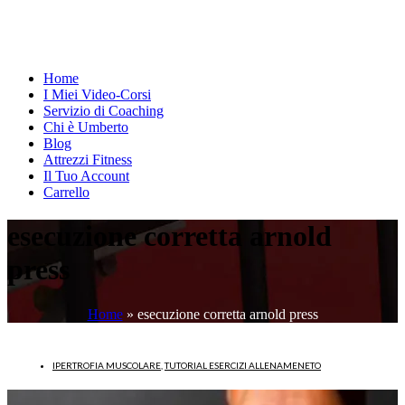
Home
I Miei Video-Corsi
Servizio di Coaching
Chi è Umberto
Blog
Attrezzi Fitness
Il Tuo Account
Carrello
esecuzione corretta arnold
press
Home
»
esecuzione corretta arnold press
IPERTROFIA MUSCOLARE
,
TUTORIAL ESERCIZI ALLENAMENETO