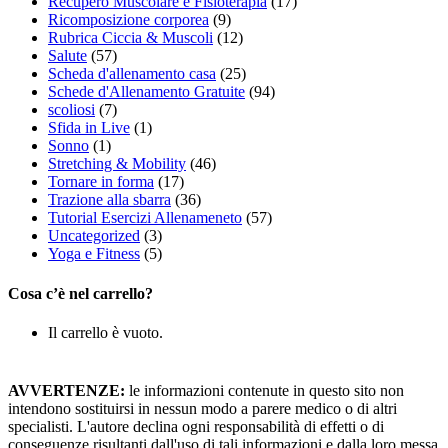
Recupero Muscolare e Fisioterapia
(17)
Ricomposizione corporea
(9)
Rubrica Ciccia & Muscoli
(12)
Salute
(57)
Scheda d'allenamento casa
(25)
Schede d'Allenamento Gratuite
(94)
scoliosi
(7)
Sfida in Live
(1)
Sonno
(1)
Stretching & Mobility
(46)
Tornare in forma
(17)
Trazione alla sbarra
(36)
Tutorial Esercizi Allenameneto
(57)
Uncategorized
(3)
Yoga e Fitness
(5)
Cosa c’è nel carrello?
Il carrello è vuoto.
AVVERTENZE:
le informazioni contenute in questo sito non
intendono sostituirsi in nessun modo a parere medico o di altri
specialisti. L'autore declina ogni responsabilità di effetti o di
conseguenze risultanti dall'uso di tali informazioni e dalla loro messa