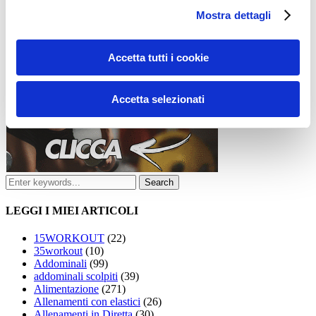
Mostra dettagli
Accetta tutti i cookie
Accetta selezionati
LEGGI I MIEI ARTICOLI
15WORKOUT
(22)
35workout
(10)
Addominali
(99)
addominali scolpiti
(39)
Alimentazione
(271)
Allenamenti con elastici
(26)
Allenamenti in Diretta
(30)