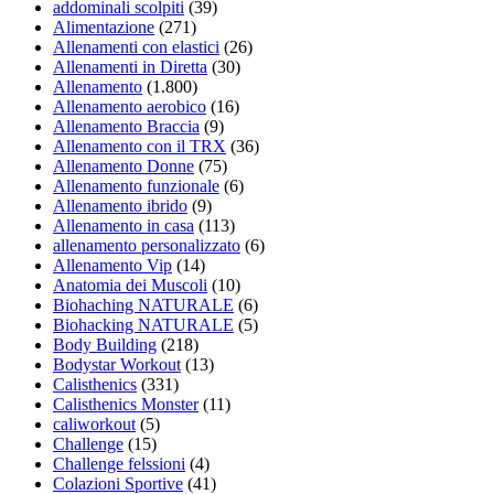
addominali scolpiti
(39)
Alimentazione
(271)
Allenamenti con elastici
(26)
Allenamenti in Diretta
(30)
Allenamento
(1.800)
Allenamento aerobico
(16)
Allenamento Braccia
(9)
Allenamento con il TRX
(36)
Allenamento Donne
(75)
Allenamento funzionale
(6)
Allenamento ibrido
(9)
Allenamento in casa
(113)
allenamento personalizzato
(6)
Allenamento Vip
(14)
Anatomia dei Muscoli
(10)
Biohaching NATURALE
(6)
Biohacking NATURALE
(5)
Body Building
(218)
Bodystar Workout
(13)
Calisthenics
(331)
Calisthenics Monster
(11)
caliworkout
(5)
Challenge
(15)
Challenge felssioni
(4)
Colazioni Sportive
(41)