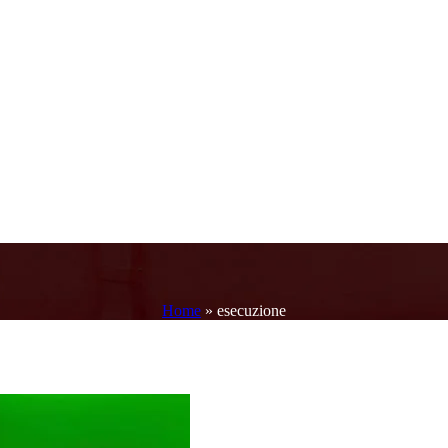
Home
»
esecuzione