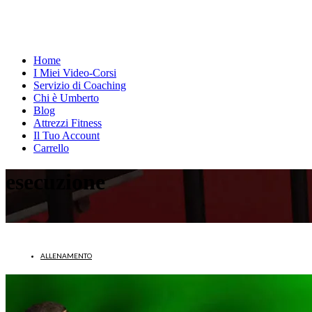
Home
I Miei Video-Corsi
Servizio di Coaching
Chi è Umberto
Blog
Attrezzi Fitness
Il Tuo Account
Carrello
esecuzione
ALLENAMENTO