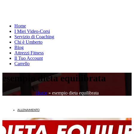
Home
I Miei Video-Corsi
Servizio di Coaching
Chi è Umberto
Blog
Attrezzi Fitness
Il Tuo Account
Carrello
esempio dieta equilibrata
Home
»
esempio dieta equilibrata
ALLENAMENTO