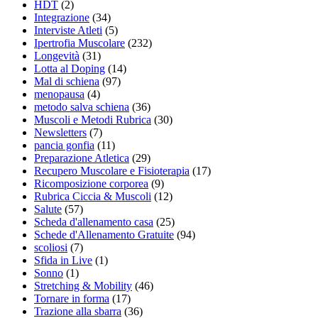
HDT
(2)
Integrazione
(34)
Interviste Atleti
(5)
Ipertrofia Muscolare
(232)
Longevità
(31)
Lotta al Doping
(14)
Mal di schiena
(97)
menopausa
(4)
metodo salva schiena
(36)
Muscoli e Metodi Rubrica
(30)
Newsletters
(7)
pancia gonfia
(11)
Preparazione Atletica
(29)
Recupero Muscolare e Fisioterapia
(17)
Ricomposizione corporea
(9)
Rubrica Ciccia & Muscoli
(12)
Salute
(57)
Scheda d'allenamento casa
(25)
Schede d'Allenamento Gratuite
(94)
scoliosi
(7)
Sfida in Live
(1)
Sonno
(1)
Stretching & Mobility
(46)
Tornare in forma
(17)
Trazione alla sbarra
(36)