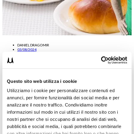
DANIEL DRAGOMIR
03/08/2024
La dieta equilibrata per trasformare il tuo corpo
La dieta equilibrata è un modo di mangiare che può migliorare il tuo
Questo sito web utilizza i cookie
corpo a 360 gradi ma solamente se…
Utilizziamo i cookie per personalizzare contenuti ed
Leggi tutto
annunci, per fornire funzionalità dei social media e per
analizzare il nostro traffico. Condividiamo inoltre
informazioni sul modo in cui utilizzi il nostro sito con i
nostri partner che si occupano di analisi dei dati web,
pubblicità e social media, i quali potrebbero combinarle
con altre informazioni che hai fornito loro o che hanno