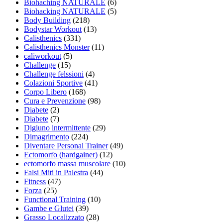
Biohaching NATURALE
(6)
Biohacking NATURALE
(5)
Body Building
(218)
Bodystar Workout
(13)
Calisthenics
(331)
Calisthenics Monster
(11)
caliworkout
(5)
Challenge
(15)
Challenge felssioni
(4)
Colazioni Sportive
(41)
Corpo Libero
(168)
Cura e Prevenzione
(98)
Diabete
(2)
Diabete
(7)
Digiuno intermittente
(29)
Dimagrimento
(224)
Diventare Personal Trainer
(49)
Ectomorfo (hardgainer)
(12)
ectomorfo massa muscolare
(10)
Falsi Miti in Palestra
(44)
Fitness
(47)
Forza
(25)
Functional Training
(10)
Gambe e Glutei
(39)
Grasso Localizzato
(28)