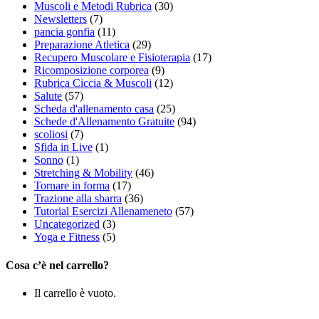
Muscoli e Metodi Rubrica
(30)
Newsletters
(7)
pancia gonfia
(11)
Preparazione Atletica
(29)
Recupero Muscolare e Fisioterapia
(17)
Ricomposizione corporea
(9)
Rubrica Ciccia & Muscoli
(12)
Salute
(57)
Scheda d'allenamento casa
(25)
Schede d'Allenamento Gratuite
(94)
scoliosi
(7)
Sfida in Live
(1)
Sonno
(1)
Stretching & Mobility
(46)
Tornare in forma
(17)
Trazione alla sbarra
(36)
Tutorial Esercizi Allenameneto
(57)
Uncategorized
(3)
Yoga e Fitness
(5)
Cosa c’è nel carrello?
Il carrello è vuoto.