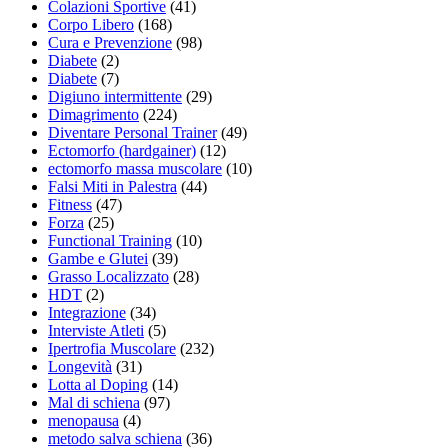
Colazioni Sportive
(41)
Corpo Libero
(168)
Cura e Prevenzione
(98)
Diabete
(2)
Diabete
(7)
Digiuno intermittente
(29)
Dimagrimento
(224)
Diventare Personal Trainer
(49)
Ectomorfo (hardgainer)
(12)
ectomorfo massa muscolare
(10)
Falsi Miti in Palestra
(44)
Fitness
(47)
Forza
(25)
Functional Training
(10)
Gambe e Glutei
(39)
Grasso Localizzato
(28)
HDT
(2)
Integrazione
(34)
Interviste Atleti
(5)
Ipertrofia Muscolare
(232)
Longevità
(31)
Lotta al Doping
(14)
Mal di schiena
(97)
menopausa
(4)
metodo salva schiena
(36)