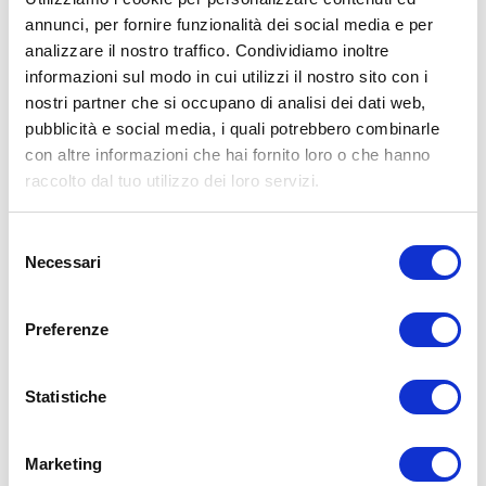
annunci, per fornire funzionalità dei social media e per
ALLENATI CON ME!
analizzare il nostro traffico. Condividiamo inoltre
informazioni sul modo in cui utilizzi il nostro sito con i
nostri partner che si occupano di analisi dei dati web,
pubblicità e social media, i quali potrebbero combinarle
con altre informazioni che hai fornito loro o che hanno
raccolto dal tuo utilizzo dei loro servizi.
Selezione
Necessari
del
consenso
Preferenze
Statistiche
LEGGI I MIEI ARTICOLI
15WORKOUT
(22)
Marketing
35workout
(10)