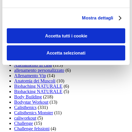
Addominali
(99)
addominali scolpiti
(39)
Alimentazione
(271)
Allenamenti con elastici
(26)
Mostra dettagli
Allenamenti in Diretta
(30)
Allenamento
(1.800)
Allenamento aerobico
(16)
Accetta tutti i cookie
Allenamento Braccia
(9)
Allenamento con il TRX
(36)
Allenamento Donne
(75)
Accetta selezionati
Allenamento funzionale
(6)
Allenamento ibrido
(9)
Allenamento in casa
(113)
allenamento personalizzato
(6)
Allenamento Vip
(14)
Anatomia dei Muscoli
(10)
Biohaching NATURALE
(6)
Biohacking NATURALE
(5)
Body Building
(218)
Bodystar Workout
(13)
Calisthenics
(331)
Calisthenics Monster
(11)
caliworkout
(5)
Challenge
(15)
Challenge felssioni
(4)