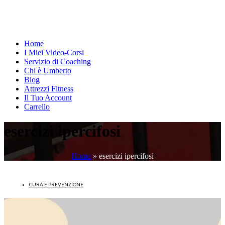
Home
I Miei Video-Corsi
Servizio di Coaching
Chi è Umberto
Blog
Attrezzi Fitness
Il Tuo Account
Carrello
esercizi ipercifosi
Home
»
esercizi ipercifosi
CURA E PREVENZIONE