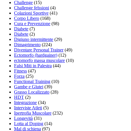
Challenge
(15)
Challenge felssioni
(4)
Colazioni Sportive
(41)
Corpo Libero
(168)
Cura e Prevenzione
(98)
Diabete
(7)
Diabete
(2)
Digiuno intermittente
(29)
Dimagrimento
(224)
Diventare Personal Trainer
(49)
Ectomorfo (hardgainer)
(12)
ectomorfo massa muscolare
(10)
Falsi Miti in Palestra
(44)
Fitness
(47)
Forza
(25)
Functional Training
(10)
Gambe e Glutei
(39)
Grasso Localizzato
(28)
HDT
(2)
Integrazione
(34)
Interviste Atleti
(5)
Ipertrofia Muscolare
(232)
Longevità
(31)
Lotta al Doping
(14)
Mal di schiena
(97)