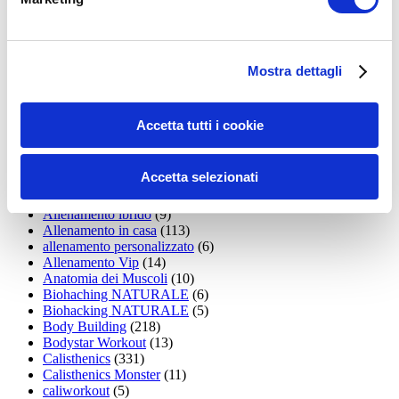
15WORKOUT
(22)
35workout
(10)
Addominali
(99)
addominali scolpiti
(39)
Alimentazione
(271)
Mostra dettagli
Allenamenti con elastici
(26)
Allenamenti in Diretta
(30)
Allenamento
(1.800)
Accetta tutti i cookie
Allenamento aerobico
(16)
Allenamento Braccia
(9)
Allenamento con il TRX
(36)
Accetta selezionati
Allenamento Donne
(75)
Allenamento funzionale
(6)
Allenamento ibrido
(9)
Allenamento in casa
(113)
allenamento personalizzato
(6)
Allenamento Vip
(14)
Anatomia dei Muscoli
(10)
Biohaching NATURALE
(6)
Biohacking NATURALE
(5)
Body Building
(218)
Bodystar Workout
(13)
Calisthenics
(331)
Calisthenics Monster
(11)
caliworkout
(5)