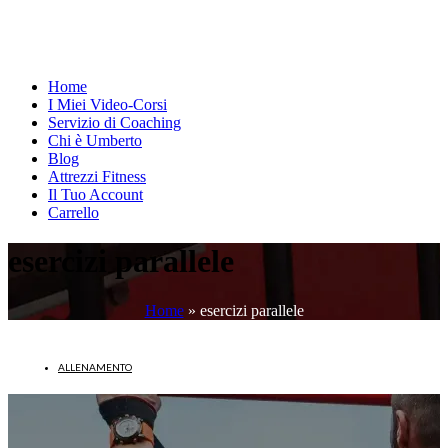
Home
I Miei Video-Corsi
Servizio di Coaching
Chi è Umberto
Blog
Attrezzi Fitness
Il Tuo Account
Carrello
esercizi parallele
Home
»
esercizi parallele
ALLENAMENTO