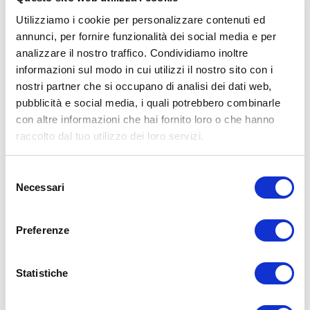
Utilizziamo i cookie per personalizzare contenuti ed
annunci, per fornire funzionalità dei social media e per
analizzare il nostro traffico. Condividiamo inoltre
informazioni sul modo in cui utilizzi il nostro sito con i
ALLENATI CON ME!
nostri partner che si occupano di analisi dei dati web,
pubblicità e social media, i quali potrebbero combinarle
con altre informazioni che hai fornito loro o che hanno
raccolto dal tuo utilizzo dei loro servizi.
Selezione
Necessari
del
consenso
Preferenze
Statistiche
LEGGI I MIEI ARTICOLI