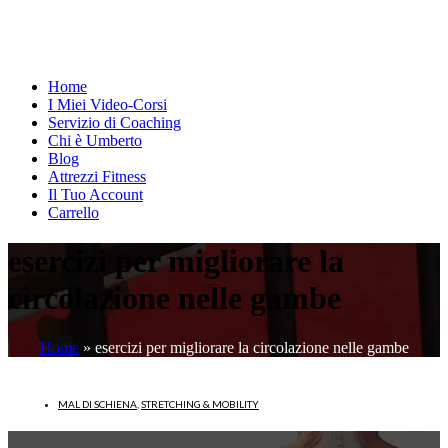
Home
I Miei Video-Corsi
Servizio di Coaching
Chi è Umberto
Blog
Attrezzi Fitness
Il Tuo Account
Carrello
esercizi per migliorare la
circolazione nelle gambe
Home
»
esercizi per migliorare la circolazione nelle gambe
MAL DI SCHIENA
,
STRETCHING & MOBILITY