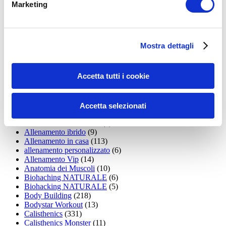
Marketing
15WORKOUT
(22)
35workout
(10)
Addominali
(99)
addominali scolpiti
(39)
Mostra dettagli
Alimentazione
(271)
Allenamenti con elastici
(26)
Allenamenti in Diretta
(30)
Accetta tutti i cookie
Allenamento
(1.800)
Allenamento aerobico
(16)
Allenamento Braccia
(9)
Allenamento con il TRX
(36)
Accetta selezionati
Allenamento Donne
(75)
Allenamento funzionale
(6)
Allenamento ibrido
(9)
Allenamento in casa
(113)
allenamento personalizzato
(6)
Allenamento Vip
(14)
Anatomia dei Muscoli
(10)
Biohaching NATURALE
(6)
Biohacking NATURALE
(5)
Body Building
(218)
Bodystar Workout
(13)
Calisthenics
(331)
Calisthenics Monster
(11)