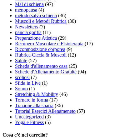
Mal di schiena
(97)
menopausa
(4)
metodo salva schiena
(36)
Muscoli e Metodi Rubrica
(30)
Newsletters
(7)
pancia gonfia
(11)
Preparazione Atletica
(29)
Recupero Muscolare e Fisioterapia
(17)
Ricomposizione corporea
(9)
Rubrica Ciccia & Muscoli
(12)
Salute
(57)
Scheda d'allenamento casa
(25)
Schede d'Allenamento Gratuite
(94)
scoliosi
(7)
Sfida in Live
(1)
Sonno
(1)
Stretching & Mobility
(46)
Tornare in forma
(17)
Trazione alla sbarra
(36)
Tutorial Esercizi Allenameneto
(57)
Uncategorized
(3)
Yoga e Fitness
(5)
Cosa c’è nel carrello?