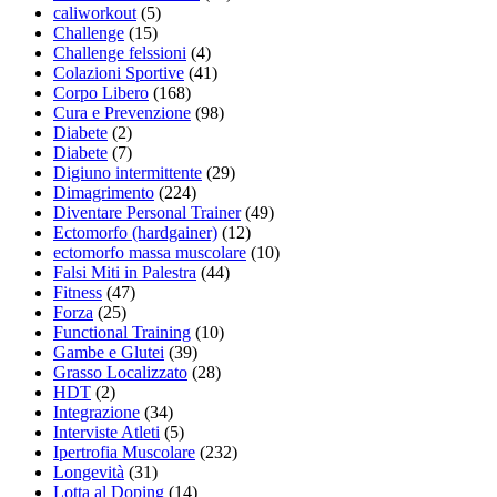
caliworkout
(5)
Challenge
(15)
Challenge felssioni
(4)
Colazioni Sportive
(41)
Corpo Libero
(168)
Cura e Prevenzione
(98)
Diabete
(2)
Diabete
(7)
Digiuno intermittente
(29)
Dimagrimento
(224)
Diventare Personal Trainer
(49)
Ectomorfo (hardgainer)
(12)
ectomorfo massa muscolare
(10)
Falsi Miti in Palestra
(44)
Fitness
(47)
Forza
(25)
Functional Training
(10)
Gambe e Glutei
(39)
Grasso Localizzato
(28)
HDT
(2)
Integrazione
(34)
Interviste Atleti
(5)
Ipertrofia Muscolare
(232)
Longevità
(31)
Lotta al Doping
(14)