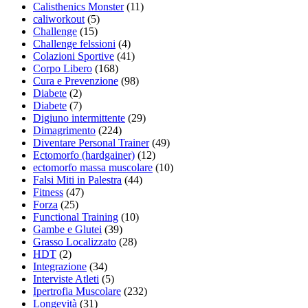
Calisthenics Monster
(11)
caliworkout
(5)
Challenge
(15)
Challenge felssioni
(4)
Colazioni Sportive
(41)
Corpo Libero
(168)
Cura e Prevenzione
(98)
Diabete
(2)
Diabete
(7)
Digiuno intermittente
(29)
Dimagrimento
(224)
Diventare Personal Trainer
(49)
Ectomorfo (hardgainer)
(12)
ectomorfo massa muscolare
(10)
Falsi Miti in Palestra
(44)
Fitness
(47)
Forza
(25)
Functional Training
(10)
Gambe e Glutei
(39)
Grasso Localizzato
(28)
HDT
(2)
Integrazione
(34)
Interviste Atleti
(5)
Ipertrofia Muscolare
(232)
Longevità
(31)