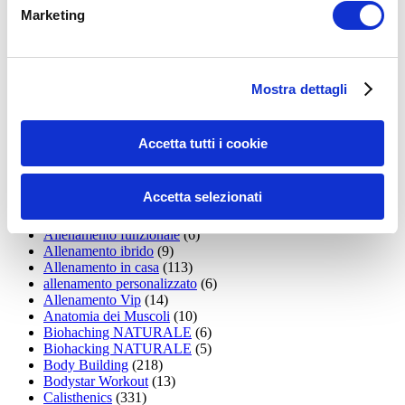
LEGGI I MIEI ARTICOLI
Marketing
15WORKOUT
(22)
35workout
(10)
Addominali
(99)
addominali scolpiti
(39)
Mostra dettagli
Alimentazione
(271)
Allenamenti con elastici
(26)
Allenamenti in Diretta
(30)
Accetta tutti i cookie
Allenamento
(1.800)
Allenamento aerobico
(16)
Allenamento Braccia
(9)
Accetta selezionati
Allenamento con il TRX
(36)
Allenamento Donne
(75)
Allenamento funzionale
(6)
Allenamento ibrido
(9)
Allenamento in casa
(113)
allenamento personalizzato
(6)
Allenamento Vip
(14)
Anatomia dei Muscoli
(10)
Biohaching NATURALE
(6)
Biohacking NATURALE
(5)
Body Building
(218)
Bodystar Workout
(13)
Calisthenics
(331)