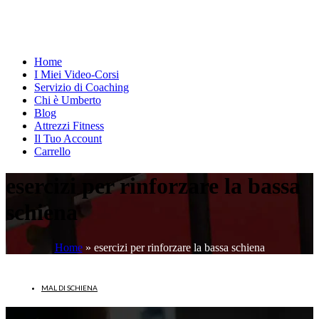
Home
I Miei Video-Corsi
Servizio di Coaching
Chi è Umberto
Blog
Attrezzi Fitness
Il Tuo Account
Carrello
esercizi per rinforzare la bassa
schiena
Home
»
esercizi per rinforzare la bassa schiena
MAL DI SCHIENA