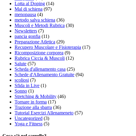
Lotta al Doping
(14)
Mal di schiena
(97)
menopausa
(4)
metodo salva schiena
(36)
Muscoli e Metodi Rubrica
(30)
Newsletters
(7)
pancia gonfia
(11)
Preparazione Atletica
(29)
Recupero Muscolare e Fisioterapia
(17)
Ricomposizione corporea
(9)
Rubrica Ciccia & Muscoli
(12)
Salute
(57)
Scheda d'allenamento casa
(25)
Schede d'Allenamento Gratuite
(94)
scoliosi
(7)
Sfida in Live
(1)
Sonno
(1)
Stretching & Mobility
(46)
Tornare in forma
(17)
Trazione alla sbarra
(36)
Tutorial Esercizi Allenameneto
(57)
Uncategorized
(3)
Yoga e Fitness
(5)
Cosa c’è nel carrello?