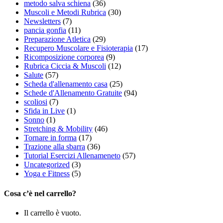
metodo salva schiena
(36)
Muscoli e Metodi Rubrica
(30)
Newsletters
(7)
pancia gonfia
(11)
Preparazione Atletica
(29)
Recupero Muscolare e Fisioterapia
(17)
Ricomposizione corporea
(9)
Rubrica Ciccia & Muscoli
(12)
Salute
(57)
Scheda d'allenamento casa
(25)
Schede d'Allenamento Gratuite
(94)
scoliosi
(7)
Sfida in Live
(1)
Sonno
(1)
Stretching & Mobility
(46)
Tornare in forma
(17)
Trazione alla sbarra
(36)
Tutorial Esercizi Allenameneto
(57)
Uncategorized
(3)
Yoga e Fitness
(5)
Cosa c’è nel carrello?
Il carrello è vuoto.