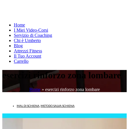
Home
I Miei Video-Corsi
Servizio di Coaching
Chi è Umberto
Blog
Attrezzi Fitness
Il Tuo Account
Carrello
esercizi rinforzo zona lombare
Home
»
esercizi rinforzo zona lombare
MAL DI SCHIENA
,
METODO SALVA SCHIENA