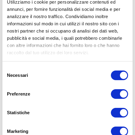
Utilizziamo i cookie per personalizzare contenuti ed
annunci, per fornire funzionalità dei social media e per
analizzare il nostro traffico. Condividiamo inoltre
ALLENATI CON ME!
informazioni sul modo in cui utilizzi il nostro sito con i
nostri partner che si occupano di analisi dei dati web,
pubblicità e social media, i quali potrebbero combinarle
con altre informazioni che hai fornito loro o che hanno
raccolto dal tuo utilizzo dei loro servizi.
Selezione
Necessari
del
consenso
Preferenze
Statistiche
LEGGI I MIEI ARTICOLI
15WORKOUT
(22)
Marketing