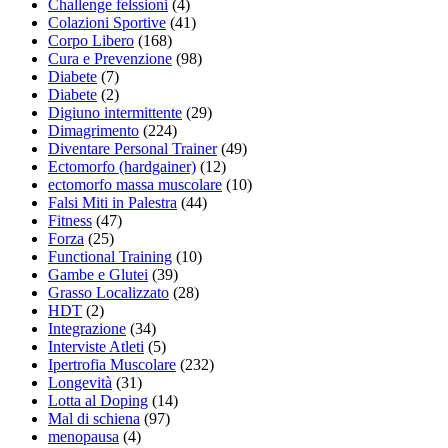
Challenge felssioni
(4)
Colazioni Sportive
(41)
Corpo Libero
(168)
Cura e Prevenzione
(98)
Diabete
(7)
Diabete
(2)
Digiuno intermittente
(29)
Dimagrimento
(224)
Diventare Personal Trainer
(49)
Ectomorfo (hardgainer)
(12)
ectomorfo massa muscolare
(10)
Falsi Miti in Palestra
(44)
Fitness
(47)
Forza
(25)
Functional Training
(10)
Gambe e Glutei
(39)
Grasso Localizzato
(28)
HDT
(2)
Integrazione
(34)
Interviste Atleti
(5)
Ipertrofia Muscolare
(232)
Longevità
(31)
Lotta al Doping
(14)
Mal di schiena
(97)
menopausa
(4)