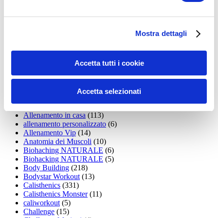
35workout
(10)
Addominali
(99)
addominali scolpiti
(39)
Alimentazione
(271)
Mostra dettagli
Allenamenti con elastici
(26)
Allenamenti in Diretta
(30)
Allenamento
(1.800)
Allenamento aerobico
(16)
Accetta tutti i cookie
Allenamento Braccia
(9)
Allenamento con il TRX
(36)
Allenamento Donne
(75)
Accetta selezionati
Allenamento funzionale
(6)
Allenamento ibrido
(9)
Allenamento in casa
(113)
allenamento personalizzato
(6)
Allenamento Vip
(14)
Anatomia dei Muscoli
(10)
Biohaching NATURALE
(6)
Biohacking NATURALE
(5)
Body Building
(218)
Bodystar Workout
(13)
Calisthenics
(331)
Calisthenics Monster
(11)
caliworkout
(5)
Challenge
(15)