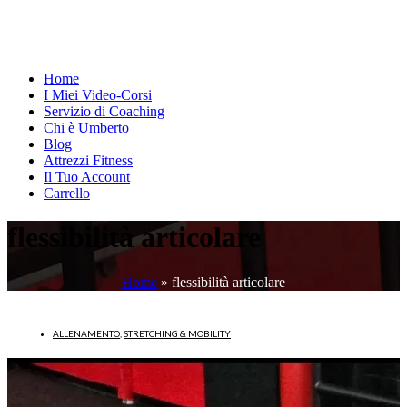
Home
I Miei Video-Corsi
Servizio di Coaching
Chi è Umberto
Blog
Attrezzi Fitness
Il Tuo Account
Carrello
flessibilità articolare
Home
»
flessibilità articolare
ALLENAMENTO
,
STRETCHING & MOBILITY