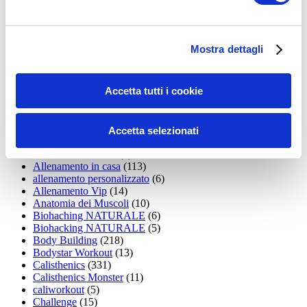
35workout
(10)
Addominali
(99)
addominali scolpiti
(39)
Alimentazione
(271)
Mostra dettagli
Allenamenti con elastici
(26)
Allenamenti in Diretta
(30)
Allenamento
(1.800)
Accetta tutti i cookie
Allenamento aerobico
(16)
Allenamento Braccia
(9)
Allenamento con il TRX
(36)
Allenamento Donne
(75)
Accetta selezionati
Allenamento funzionale
(6)
Allenamento ibrido
(9)
Allenamento in casa
(113)
allenamento personalizzato
(6)
Allenamento Vip
(14)
Anatomia dei Muscoli
(10)
Biohaching NATURALE
(6)
Biohacking NATURALE
(5)
Body Building
(218)
Bodystar Workout
(13)
Calisthenics
(331)
Calisthenics Monster
(11)
caliworkout
(5)
Challenge
(15)