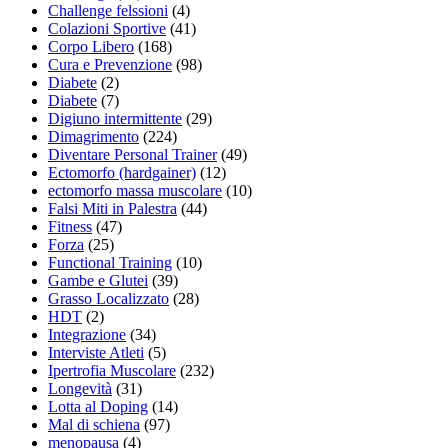
Challenge felssioni
(4)
Colazioni Sportive
(41)
Corpo Libero
(168)
Cura e Prevenzione
(98)
Diabete
(2)
Diabete
(7)
Digiuno intermittente
(29)
Dimagrimento
(224)
Diventare Personal Trainer
(49)
Ectomorfo (hardgainer)
(12)
ectomorfo massa muscolare
(10)
Falsi Miti in Palestra
(44)
Fitness
(47)
Forza
(25)
Functional Training
(10)
Gambe e Glutei
(39)
Grasso Localizzato
(28)
HDT
(2)
Integrazione
(34)
Interviste Atleti
(5)
Ipertrofia Muscolare
(232)
Longevità
(31)
Lotta al Doping
(14)
Mal di schiena
(97)
menopausa
(4)