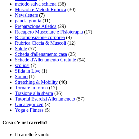
metodo salva schiena
(36)
Muscoli e Metodi Rubrica
(30)
Newsletters
(7)
pancia gonfia
(11)
Preparazione Atletica
(29)
Recupero Muscolare e Fisioterapia
(17)
Ricomposizione corporea
(9)
Rubrica Ciccia & Muscoli
(12)
Salute
(57)
Scheda d'allenamento casa
(25)
Schede d'Allenamento Gratuite
(94)
scoliosi
(7)
Sfida in Live
(1)
Sonno
(1)
Stretching & Mobility
(46)
Tornare in forma
(17)
Trazione alla sbarra
(36)
Tutorial Esercizi Allenameneto
(57)
Uncategorized
(3)
Yoga e Fitness
(5)
Cosa c’è nel carrello?
Il carrello è vuoto.