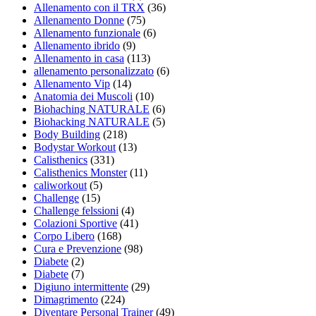
Allenamento con il TRX
(36)
Allenamento Donne
(75)
Allenamento funzionale
(6)
Allenamento ibrido
(9)
Allenamento in casa
(113)
allenamento personalizzato
(6)
Allenamento Vip
(14)
Anatomia dei Muscoli
(10)
Biohaching NATURALE
(6)
Biohacking NATURALE
(5)
Body Building
(218)
Bodystar Workout
(13)
Calisthenics
(331)
Calisthenics Monster
(11)
caliworkout
(5)
Challenge
(15)
Challenge felssioni
(4)
Colazioni Sportive
(41)
Corpo Libero
(168)
Cura e Prevenzione
(98)
Diabete
(2)
Diabete
(7)
Digiuno intermittente
(29)
Dimagrimento
(224)
Diventare Personal Trainer
(49)