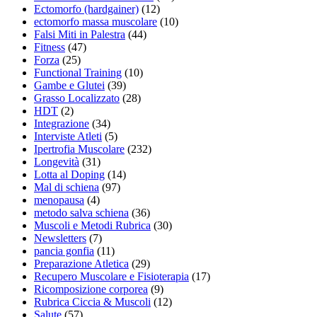
Ectomorfo (hardgainer)
(12)
ectomorfo massa muscolare
(10)
Falsi Miti in Palestra
(44)
Fitness
(47)
Forza
(25)
Functional Training
(10)
Gambe e Glutei
(39)
Grasso Localizzato
(28)
HDT
(2)
Integrazione
(34)
Interviste Atleti
(5)
Ipertrofia Muscolare
(232)
Longevità
(31)
Lotta al Doping
(14)
Mal di schiena
(97)
menopausa
(4)
metodo salva schiena
(36)
Muscoli e Metodi Rubrica
(30)
Newsletters
(7)
pancia gonfia
(11)
Preparazione Atletica
(29)
Recupero Muscolare e Fisioterapia
(17)
Ricomposizione corporea
(9)
Rubrica Ciccia & Muscoli
(12)
Salute
(57)