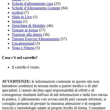
Scheda d'allenamento casa
(25)
Schede d'Allenamento Gratuite
(94)
scoliosi
(7)
Sfida in Live
(1)
Sonno
(1)
Stretching & Mobility
(46)
Tornare in forma
(17)
Trazione alla sbarra
(36)
Tutorial Esercizi Allenameneto
(57)
Uncategorized
(3)
Yoga e Fitness
(5)
Cosa c’è nel carrello?
Il carrello è vuoto.
AVVERTENZE:
le informazioni contenute in questo sito non
intendono sostituirsi in nessun modo a parere medico o di altri
specialisti. L'autore declina ogni responsabilità di effetti o di
conseguenze risultanti dall'uso di tali informazioni e dalla loro messa
in pratica. L'allenamento con sovraccarichi può causare infortuni, si
consiglia pertanto di prestare la massima attenzione e di eseguire
esercizi e metodologie adatte al proprio livello di forma. Consultare