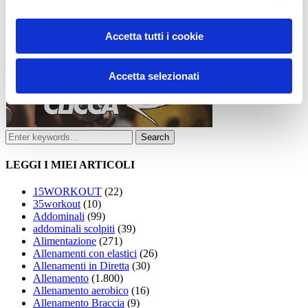
Accetta tutti i cookie
Accetta selezionati
LEGGI I MIEI ARTICOLI
15WORKOUT
(22)
35workout
(10)
Addominali
(99)
addominali scolpiti
(39)
Alimentazione
(271)
Allenamenti con elastici
(26)
Allenamenti in Diretta
(30)
Allenamento
(1.800)
Allenamento aerobico
(16)
Allenamento Braccia
(9)