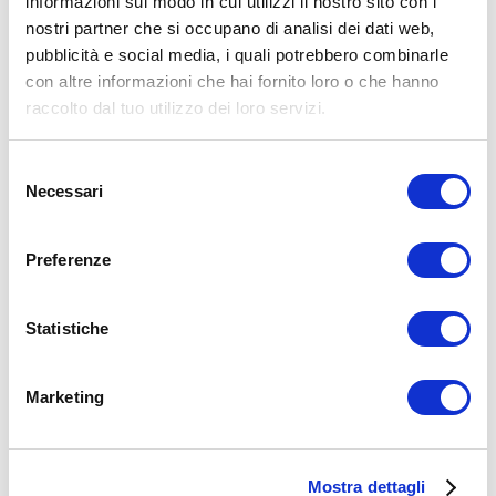
informazioni sul modo in cui utilizzi il nostro sito con i
nostri partner che si occupano di analisi dei dati web,
15WORKOUT SCARICA ORA
pubblicità e social media, i quali potrebbero combinarle
con altre informazioni che hai fornito loro o che hanno
raccolto dal tuo utilizzo dei loro servizi.
Selezione
Necessari
del
consenso
Preferenze
Statistiche
ALLENATI CON ME!
Marketing
Mostra dettagli