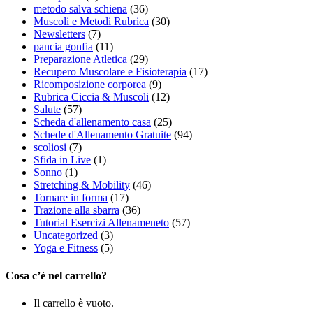
metodo salva schiena
(36)
Muscoli e Metodi Rubrica
(30)
Newsletters
(7)
pancia gonfia
(11)
Preparazione Atletica
(29)
Recupero Muscolare e Fisioterapia
(17)
Ricomposizione corporea
(9)
Rubrica Ciccia & Muscoli
(12)
Salute
(57)
Scheda d'allenamento casa
(25)
Schede d'Allenamento Gratuite
(94)
scoliosi
(7)
Sfida in Live
(1)
Sonno
(1)
Stretching & Mobility
(46)
Tornare in forma
(17)
Trazione alla sbarra
(36)
Tutorial Esercizi Allenameneto
(57)
Uncategorized
(3)
Yoga e Fitness
(5)
Cosa c’è nel carrello?
Il carrello è vuoto.