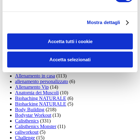
35workout
(10)
Addominali
(99)
addominali scolpiti
(39)
Alimentazione
(271)
Mostra dettagli
Allenamenti con elastici
(26)
Allenamenti in Diretta
(30)
Allenamento
(1.800)
Accetta tutti i cookie
Allenamento aerobico
(16)
Allenamento Braccia
(9)
Allenamento con il TRX
(36)
Allenamento Donne
(75)
Accetta selezionati
Allenamento funzionale
(6)
Allenamento ibrido
(9)
Allenamento in casa
(113)
allenamento personalizzato
(6)
Allenamento Vip
(14)
Anatomia dei Muscoli
(10)
Biohaching NATURALE
(6)
Biohacking NATURALE
(5)
Body Building
(218)
Bodystar Workout
(13)
Calisthenics
(331)
Calisthenics Monster
(11)
caliworkout
(5)
Challenge
(15)