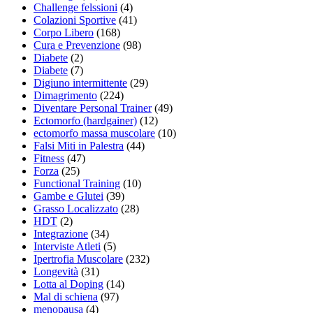
Challenge felssioni
(4)
Colazioni Sportive
(41)
Corpo Libero
(168)
Cura e Prevenzione
(98)
Diabete
(2)
Diabete
(7)
Digiuno intermittente
(29)
Dimagrimento
(224)
Diventare Personal Trainer
(49)
Ectomorfo (hardgainer)
(12)
ectomorfo massa muscolare
(10)
Falsi Miti in Palestra
(44)
Fitness
(47)
Forza
(25)
Functional Training
(10)
Gambe e Glutei
(39)
Grasso Localizzato
(28)
HDT
(2)
Integrazione
(34)
Interviste Atleti
(5)
Ipertrofia Muscolare
(232)
Longevità
(31)
Lotta al Doping
(14)
Mal di schiena
(97)
menopausa
(4)