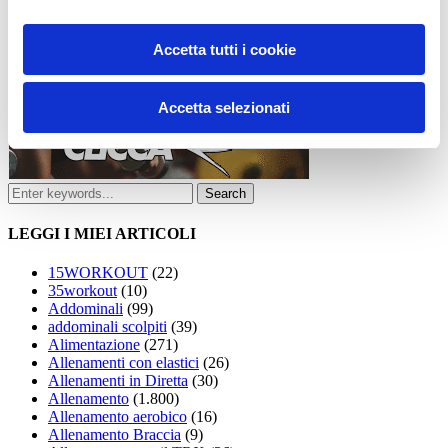
Accetta tutti i cookie
Accetta selezionati
LEGGI I MIEI ARTICOLI
15WORKOUT
(22)
35workout
(10)
Addominali
(99)
addominali scolpiti
(39)
Alimentazione
(271)
Allenamenti con elastici
(26)
Allenamenti in Diretta
(30)
Allenamento
(1.800)
Allenamento aerobico
(16)
Allenamento Braccia
(9)