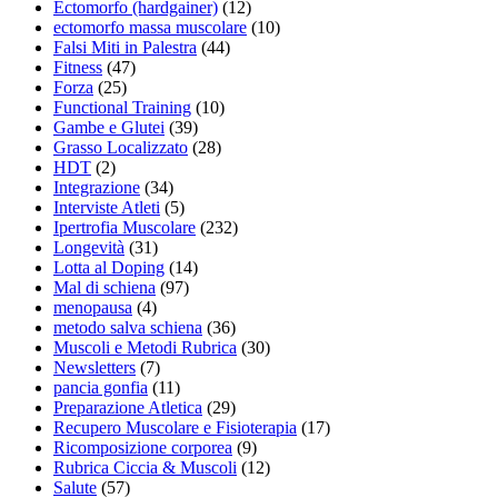
Ectomorfo (hardgainer)
(12)
ectomorfo massa muscolare
(10)
Falsi Miti in Palestra
(44)
Fitness
(47)
Forza
(25)
Functional Training
(10)
Gambe e Glutei
(39)
Grasso Localizzato
(28)
HDT
(2)
Integrazione
(34)
Interviste Atleti
(5)
Ipertrofia Muscolare
(232)
Longevità
(31)
Lotta al Doping
(14)
Mal di schiena
(97)
menopausa
(4)
metodo salva schiena
(36)
Muscoli e Metodi Rubrica
(30)
Newsletters
(7)
pancia gonfia
(11)
Preparazione Atletica
(29)
Recupero Muscolare e Fisioterapia
(17)
Ricomposizione corporea
(9)
Rubrica Ciccia & Muscoli
(12)
Salute
(57)