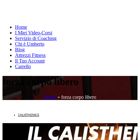
Home
I Miei Video-Corsi
Servizio di Coaching
Chi è Umberto
Blog
Attrezzi Fitness
Il Tuo Account
Carrello
forza corpo libero
Home
»
forza corpo libero
CALISTHENICS