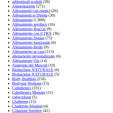
addominali scolpiti
(39)
Alimentazione
(271)
Allenamenti con elastici
(26)
Allenamenti in Diretta
(30)
Allenamento
(1.800)
Allenamento aerobico
(16)
Allenamento Braccia
(9)
Allenamento con il TRX
(36)
Allenamento Donne
(75)
Allenamento funzionale
(6)
Allenamento ibrido
(9)
Allenamento in casa
(113)
allenamento personalizzato
(6)
Allenamento Vip
(14)
Anatomia dei Muscoli
(10)
Biohaching NATURALE
(6)
Biohacking NATURALE
(5)
Body Building
(218)
Bodystar Workout
(13)
Calisthenics
(331)
Calisthenics Monster
(11)
caliworkout
(5)
Challenge
(15)
Challenge felssioni
(4)
Colazioni Sportive
(41)