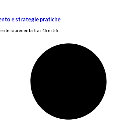
nto e strategie pratiche
nte si presenta tra i 45 e i 55…