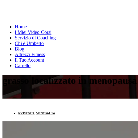
Home
I Miei Video-Corsi
Servizio di Coaching
Chi è Umberto
Blog
Attrezzi Fitness
Il Tuo Account
Carrello
grasso localizzato in menopausa
LONGEVITÀ
,
MENOPAUSA