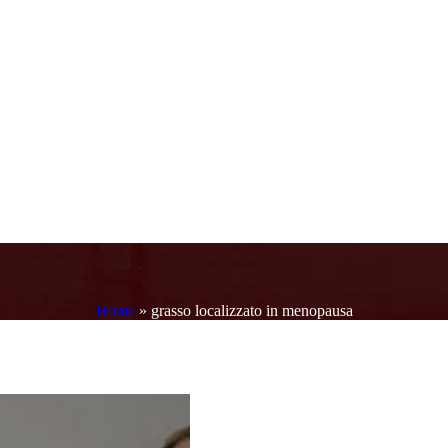
Home
»
grasso localizzato in menopausa