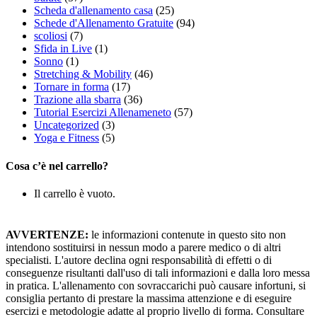
Scheda d'allenamento casa
(25)
Schede d'Allenamento Gratuite
(94)
scoliosi
(7)
Sfida in Live
(1)
Sonno
(1)
Stretching & Mobility
(46)
Tornare in forma
(17)
Trazione alla sbarra
(36)
Tutorial Esercizi Allenameneto
(57)
Uncategorized
(3)
Yoga e Fitness
(5)
Cosa c’è nel carrello?
Il carrello è vuoto.
AVVERTENZE:
le informazioni contenute in questo sito non
intendono sostituirsi in nessun modo a parere medico o di altri
specialisti. L'autore declina ogni responsabilità di effetti o di
conseguenze risultanti dall'uso di tali informazioni e dalla loro messa
in pratica. L'allenamento con sovraccarichi può causare infortuni, si
consiglia pertanto di prestare la massima attenzione e di eseguire
esercizi e metodologie adatte al proprio livello di forma. Consultare