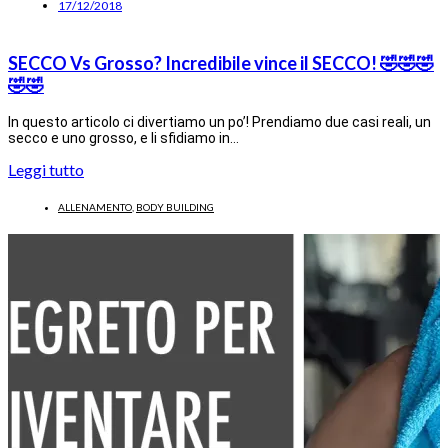
17/12/2018
SECCO Vs Grosso? Incredibile vince il SECCO! 🤣🤣🤣
🤣🤣
In questo articolo ci divertiamo un po’! Prendiamo due casi reali, un
secco e uno grosso, e li sfidiamo in…
Leggi tutto
ALLENAMENTO
,
BODY BUILDING