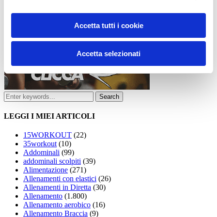
Accetta tutti i cookie
Accetta selezionati
LEGGI I MIEI ARTICOLI
15WORKOUT
(22)
35workout
(10)
Addominali
(99)
addominali scolpiti
(39)
Alimentazione
(271)
Allenamenti con elastici
(26)
Allenamenti in Diretta
(30)
Allenamento
(1.800)
Allenamento aerobico
(16)
Allenamento Braccia
(9)