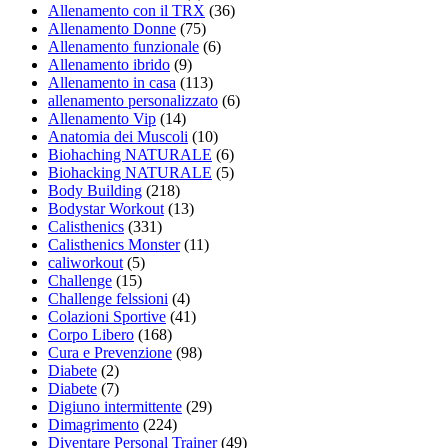
Allenamento con il TRX
(36)
Allenamento Donne
(75)
Allenamento funzionale
(6)
Allenamento ibrido
(9)
Allenamento in casa
(113)
allenamento personalizzato
(6)
Allenamento Vip
(14)
Anatomia dei Muscoli
(10)
Biohaching NATURALE
(6)
Biohacking NATURALE
(5)
Body Building
(218)
Bodystar Workout
(13)
Calisthenics
(331)
Calisthenics Monster
(11)
caliworkout
(5)
Challenge
(15)
Challenge felssioni
(4)
Colazioni Sportive
(41)
Corpo Libero
(168)
Cura e Prevenzione
(98)
Diabete
(2)
Diabete
(7)
Digiuno intermittente
(29)
Dimagrimento
(224)
Diventare Personal Trainer
(49)