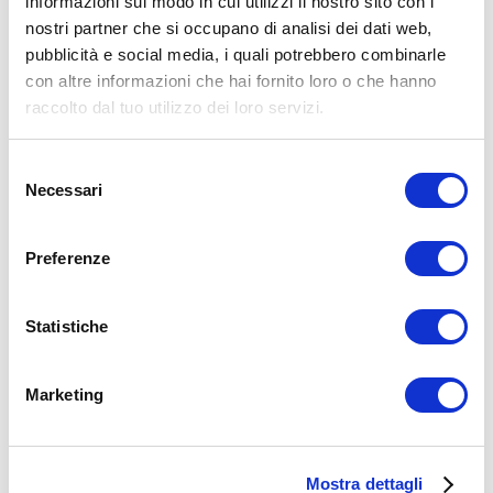
informazioni sul modo in cui utilizzi il nostro sito con i
nostri partner che si occupano di analisi dei dati web,
15WORKOUT SCARICA ORA
pubblicità e social media, i quali potrebbero combinarle
con altre informazioni che hai fornito loro o che hanno
raccolto dal tuo utilizzo dei loro servizi.
Selezione
Necessari
del
consenso
Preferenze
Statistiche
ALLENATI CON ME!
Marketing
Mostra dettagli