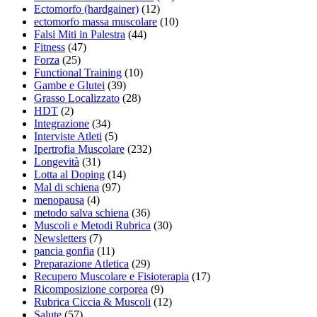
Ectomorfo (hardgainer)
(12)
ectomorfo massa muscolare
(10)
Falsi Miti in Palestra
(44)
Fitness
(47)
Forza
(25)
Functional Training
(10)
Gambe e Glutei
(39)
Grasso Localizzato
(28)
HDT
(2)
Integrazione
(34)
Interviste Atleti
(5)
Ipertrofia Muscolare
(232)
Longevità
(31)
Lotta al Doping
(14)
Mal di schiena
(97)
menopausa
(4)
metodo salva schiena
(36)
Muscoli e Metodi Rubrica
(30)
Newsletters
(7)
pancia gonfia
(11)
Preparazione Atletica
(29)
Recupero Muscolare e Fisioterapia
(17)
Ricomposizione corporea
(9)
Rubrica Ciccia & Muscoli
(12)
Salute
(57)