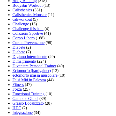
Body Building
(218)
Bodystar Workout
(13)
Calisthenics
(331)
Calisthenics Monster
(11)
caliworkout
(5)
Challenge
(15)
Challenge felssioni
(4)
Colazioni Sportive
(41)
Corpo Libero
(168)
Cura e Prevenzione
(98)
Diabete
(2)
Diabete
(7)
Digiuno intermittente
(29)
Dimagrimento
(224)
Diventare Personal Trainer
(49)
Ectomorfo (hardgainer)
(12)
ectomorfo massa muscolare
(10)
Falsi Miti in Palestra
(44)
Fitness
(47)
Forza
(25)
Functional Training
(10)
Gambe e Glutei
(39)
Grasso Localizzato
(28)
HDT
(2)
Integrazione
(34)