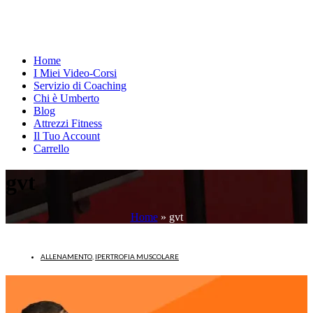
Home
I Miei Video-Corsi
Servizio di Coaching
Chi è Umberto
Blog
Attrezzi Fitness
Il Tuo Account
Carrello
gvt
Home
»
gvt
ALLENAMENTO
,
IPERTROFIA MUSCOLARE