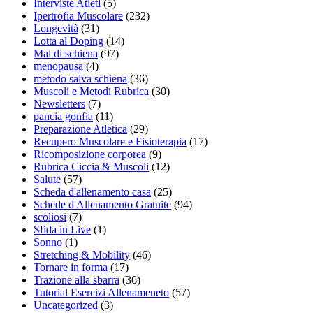
Interviste Atleti
(5)
Ipertrofia Muscolare
(232)
Longevità
(31)
Lotta al Doping
(14)
Mal di schiena
(97)
menopausa
(4)
metodo salva schiena
(36)
Muscoli e Metodi Rubrica
(30)
Newsletters
(7)
pancia gonfia
(11)
Preparazione Atletica
(29)
Recupero Muscolare e Fisioterapia
(17)
Ricomposizione corporea
(9)
Rubrica Ciccia & Muscoli
(12)
Salute
(57)
Scheda d'allenamento casa
(25)
Schede d'Allenamento Gratuite
(94)
scoliosi
(7)
Sfida in Live
(1)
Sonno
(1)
Stretching & Mobility
(46)
Tornare in forma
(17)
Trazione alla sbarra
(36)
Tutorial Esercizi Allenameneto
(57)
Uncategorized
(3)