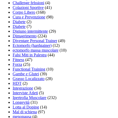
Challenge felssioni
(4)
Colazioni Sportive
(41)
Corpo Libero
(168)
Cura e Prevenzione
(98)
Diabete
(2)
Diabete
(7)
Digiuno intermittente
(29)
Dimagrimento
(224)
Diventare Personal Trainer
(49)
Ectomorfo (hardgainer)
(12)
ectomorfo massa muscolare
(10)
Falsi Miti in Palestra
(44)
Fitness
(47)
Forza
(25)
Functional Training
(10)
Gambe e Glutei
(39)
Grasso Localizzato
(28)
HDT
(2)
Integrazione
(34)
Interviste Atleti
(5)
Ipertrofia Muscolare
(232)
Longevità
(31)
Lotta al Doping
(14)
Mal di schiena
(97)
menopausa
(4)