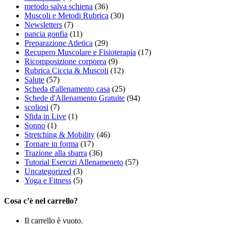
metodo salva schiena
(36)
Muscoli e Metodi Rubrica
(30)
Newsletters
(7)
pancia gonfia
(11)
Preparazione Atletica
(29)
Recupero Muscolare e Fisioterapia
(17)
Ricomposizione corporea
(9)
Rubrica Ciccia & Muscoli
(12)
Salute
(57)
Scheda d'allenamento casa
(25)
Schede d'Allenamento Gratuite
(94)
scoliosi
(7)
Sfida in Live
(1)
Sonno
(1)
Stretching & Mobility
(46)
Tornare in forma
(17)
Trazione alla sbarra
(36)
Tutorial Esercizi Allenameneto
(57)
Uncategorized
(3)
Yoga e Fitness
(5)
Cosa c’è nel carrello?
Il carrello è vuoto.