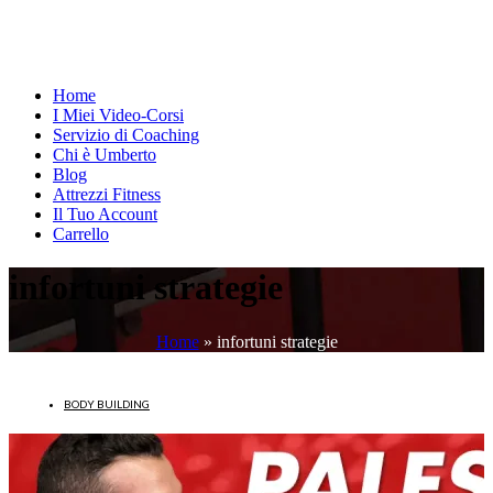
Home
I Miei Video-Corsi
Servizio di Coaching
Chi è Umberto
Blog
Attrezzi Fitness
Il Tuo Account
Carrello
infortuni strategie
Home
»
infortuni strategie
BODY BUILDING