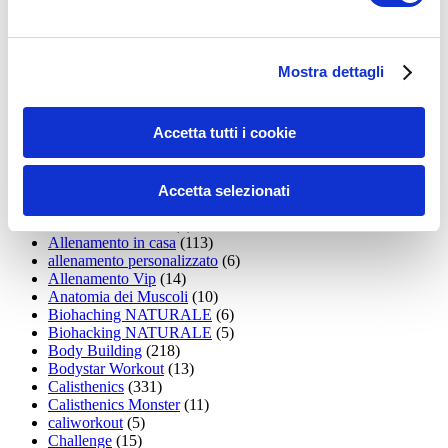
35workout
(10)
Addominali
(99)
addominali scolpiti
(39)
Alimentazione
(271)
Mostra dettagli
Allenamenti con elastici
(26)
Allenamenti in Diretta
(30)
Allenamento
(1.800)
Accetta tutti i cookie
Allenamento aerobico
(16)
Allenamento Braccia
(9)
Allenamento con il TRX
(36)
Allenamento Donne
(75)
Accetta selezionati
Allenamento funzionale
(6)
Allenamento ibrido
(9)
Allenamento in casa
(113)
allenamento personalizzato
(6)
Allenamento Vip
(14)
Anatomia dei Muscoli
(10)
Biohaching NATURALE
(6)
Biohacking NATURALE
(5)
Body Building
(218)
Bodystar Workout
(13)
Calisthenics
(331)
Calisthenics Monster
(11)
caliworkout
(5)
Challenge
(15)