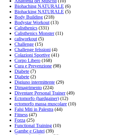
Anatomia dei Muscoli
(10)
Biohaching NATURALE
(6)
Biohacking NATURALE
(5)
Body Building
(218)
Bodystar Workout
(13)
Calisthenics
(331)
Calisthenics Monster
(11)
caliworkout
(5)
Challenge
(15)
Challenge felssioni
(4)
Colazioni Sportive
(41)
Corpo Libero
(168)
Cura e Prevenzione
(98)
Diabete
(7)
Diabete
(2)
Digiuno intermittente
(29)
Dimagrimento
(224)
Diventare Personal Trainer
(49)
Ectomorfo (hardgainer)
(12)
ectomorfo massa muscolare
(10)
Falsi Miti in Palestra
(44)
Fitness
(47)
Forza
(25)
Functional Training
(10)
Gambe e Glutei
(39)