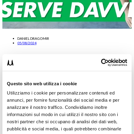
DANIEL DRAGOMIR
05/08/2024
Laurea in scienze motorie: serve per un Personal
Trainer?
Le scienze motorie sono una laurea che sforna disoccupati o
servono per essere Personal Trainer?
Questo sito web utilizza i cookie
…
Utilizziamo i cookie per personalizzare contenuti ed
Leggi tutto
annunci, per fornire funzionalità dei social media e per
analizzare il nostro traffico. Condividiamo inoltre
informazioni sul modo in cui utilizzi il nostro sito con i
nostri partner che si occupano di analisi dei dati web,
pubblicità e social media, i quali potrebbero combinarle