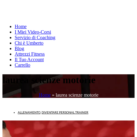
Home
I Miei Video-Corsi
Servizio di Coaching
Chi è Umberto
Blog
Attrezzi Fitness
Il Tuo Account
Carrello
laurea scienze motorie
Home
»
laurea scienze motorie
ALLENAMENTO
,
DIVENTARE PERSONAL TRAINER