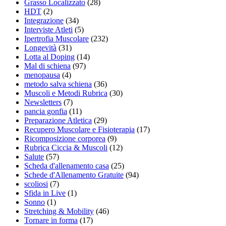
Grasso Localizzato
(28)
HDT
(2)
Integrazione
(34)
Interviste Atleti
(5)
Ipertrofia Muscolare
(232)
Longevità
(31)
Lotta al Doping
(14)
Mal di schiena
(97)
menopausa
(4)
metodo salva schiena
(36)
Muscoli e Metodi Rubrica
(30)
Newsletters
(7)
pancia gonfia
(11)
Preparazione Atletica
(29)
Recupero Muscolare e Fisioterapia
(17)
Ricomposizione corporea
(9)
Rubrica Ciccia & Muscoli
(12)
Salute
(57)
Scheda d'allenamento casa
(25)
Schede d'Allenamento Gratuite
(94)
scoliosi
(7)
Sfida in Live
(1)
Sonno
(1)
Stretching & Mobility
(46)
Tornare in forma
(17)