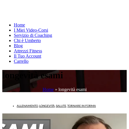
Home
I Miei Video-Corsi
Servizio di Coaching
Chi è Umberto
Blog
Attrezzi Fitness
Il Tuo Account
Carrello
longevità esami
Home
»
longevità esami
ALLENAMENTO
,
LONGEVITÀ
,
SALUTE
,
TORNARE IN FORMA