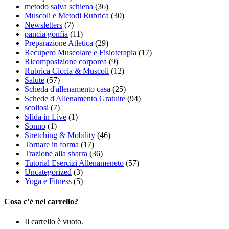
metodo salva schiena
(36)
Muscoli e Metodi Rubrica
(30)
Newsletters
(7)
pancia gonfia
(11)
Preparazione Atletica
(29)
Recupero Muscolare e Fisioterapia
(17)
Ricomposizione corporea
(9)
Rubrica Ciccia & Muscoli
(12)
Salute
(57)
Scheda d'allenamento casa
(25)
Schede d'Allenamento Gratuite
(94)
scoliosi
(7)
Sfida in Live
(1)
Sonno
(1)
Stretching & Mobility
(46)
Tornare in forma
(17)
Trazione alla sbarra
(36)
Tutorial Esercizi Allenameneto
(57)
Uncategorized
(3)
Yoga e Fitness
(5)
Cosa c’è nel carrello?
Il carrello è vuoto.