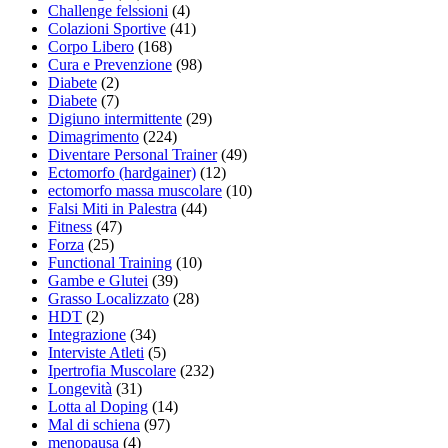
Challenge felssioni
(4)
Colazioni Sportive
(41)
Corpo Libero
(168)
Cura e Prevenzione
(98)
Diabete
(2)
Diabete
(7)
Digiuno intermittente
(29)
Dimagrimento
(224)
Diventare Personal Trainer
(49)
Ectomorfo (hardgainer)
(12)
ectomorfo massa muscolare
(10)
Falsi Miti in Palestra
(44)
Fitness
(47)
Forza
(25)
Functional Training
(10)
Gambe e Glutei
(39)
Grasso Localizzato
(28)
HDT
(2)
Integrazione
(34)
Interviste Atleti
(5)
Ipertrofia Muscolare
(232)
Longevità
(31)
Lotta al Doping
(14)
Mal di schiena
(97)
menopausa
(4)