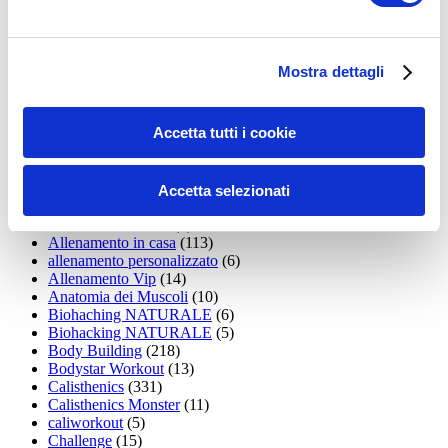
35workout
(10)
Addominali
(99)
addominali scolpiti
(39)
Alimentazione
(271)
Mostra dettagli
Allenamenti con elastici
(26)
Allenamenti in Diretta
(30)
Allenamento
(1.800)
Accetta tutti i cookie
Allenamento aerobico
(16)
Allenamento Braccia
(9)
Allenamento con il TRX
(36)
Allenamento Donne
(75)
Accetta selezionati
Allenamento funzionale
(6)
Allenamento ibrido
(9)
Allenamento in casa
(113)
allenamento personalizzato
(6)
Allenamento Vip
(14)
Anatomia dei Muscoli
(10)
Biohaching NATURALE
(6)
Biohacking NATURALE
(5)
Body Building
(218)
Bodystar Workout
(13)
Calisthenics
(331)
Calisthenics Monster
(11)
caliworkout
(5)
Challenge
(15)