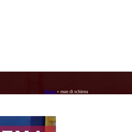
Home
»
man di schiena