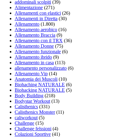
addominali scolpiti
(39)
Alimentazione
(271)
Allenamenti con elastici
(26)
Allenamenti in Diretta
(30)
Allenamento
(1.800)
Allenamento aerobico
(16)
Allenamento Braccia
(9)
Allenamento con il TRX
(36)
Allenamento Donne
(75)
Allenamento funzionale
(6)
Allenamento ibrido
(9)
Allenamento in casa
(113)
allenamento personalizzato
(6)
Allenamento Vip
(14)
Anatomia dei Muscoli
(10)
Biohaching NATURALE
(6)
Biohacking NATURALE
(5)
Body Building
(218)
Bodystar Workout
(13)
Calisthenics
(331)
Calisthenics Monster
(11)
caliworkout
(5)
Challenge
(15)
Challenge felssioni
(4)
Colazioni Sportive
(41)