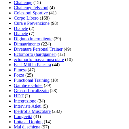
Challenge
(15)
Challenge felssioni
(4)
Colazioni Sportive
(41)
Corpo Libero
(168)
Cura e Prevenzione
(98)
Diabete
(2)
Diabete
(7)
Digiuno intermittente
(29)
Dimagrimento
(224)
Diventare Personal Trainer
(49)
Ectomorfo (hardgainer)
(12)
ectomorfo massa muscolare
(10)
Falsi Miti in Palestra
(44)
Fitness
(47)
Forza
(25)
Functional Training
(10)
Gambe e Glutei
(39)
Grasso Localizzato
(28)
HDT
(2)
Integrazione
(34)
Interviste Atleti
(5)
Ipertrofia Muscolare
(232)
Longevità
(31)
Lotta al Doping
(14)
Mal di schiena
(97)