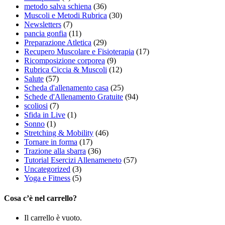
metodo salva schiena
(36)
Muscoli e Metodi Rubrica
(30)
Newsletters
(7)
pancia gonfia
(11)
Preparazione Atletica
(29)
Recupero Muscolare e Fisioterapia
(17)
Ricomposizione corporea
(9)
Rubrica Ciccia & Muscoli
(12)
Salute
(57)
Scheda d'allenamento casa
(25)
Schede d'Allenamento Gratuite
(94)
scoliosi
(7)
Sfida in Live
(1)
Sonno
(1)
Stretching & Mobility
(46)
Tornare in forma
(17)
Trazione alla sbarra
(36)
Tutorial Esercizi Allenameneto
(57)
Uncategorized
(3)
Yoga e Fitness
(5)
Cosa c’è nel carrello?
Il carrello è vuoto.