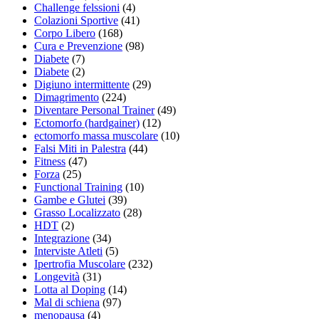
Challenge felssioni
(4)
Colazioni Sportive
(41)
Corpo Libero
(168)
Cura e Prevenzione
(98)
Diabete
(7)
Diabete
(2)
Digiuno intermittente
(29)
Dimagrimento
(224)
Diventare Personal Trainer
(49)
Ectomorfo (hardgainer)
(12)
ectomorfo massa muscolare
(10)
Falsi Miti in Palestra
(44)
Fitness
(47)
Forza
(25)
Functional Training
(10)
Gambe e Glutei
(39)
Grasso Localizzato
(28)
HDT
(2)
Integrazione
(34)
Interviste Atleti
(5)
Ipertrofia Muscolare
(232)
Longevità
(31)
Lotta al Doping
(14)
Mal di schiena
(97)
menopausa
(4)