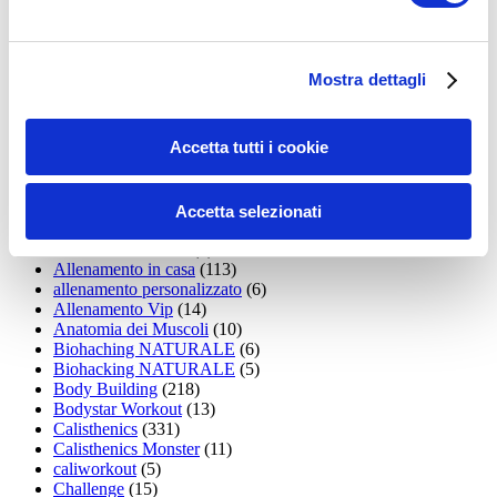
35workout
(10)
Addominali
(99)
addominali scolpiti
(39)
Alimentazione
(271)
Mostra dettagli
Allenamenti con elastici
(26)
Allenamenti in Diretta
(30)
Allenamento
(1.800)
Accetta tutti i cookie
Allenamento aerobico
(16)
Allenamento Braccia
(9)
Allenamento con il TRX
(36)
Allenamento Donne
(75)
Accetta selezionati
Allenamento funzionale
(6)
Allenamento ibrido
(9)
Allenamento in casa
(113)
allenamento personalizzato
(6)
Allenamento Vip
(14)
Anatomia dei Muscoli
(10)
Biohaching NATURALE
(6)
Biohacking NATURALE
(5)
Body Building
(218)
Bodystar Workout
(13)
Calisthenics
(331)
Calisthenics Monster
(11)
caliworkout
(5)
Challenge
(15)