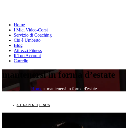
Home
I Miei Video-Corsi
Servizio di Coaching
Chi è Umberto
Blog
Attrezzi Fitness
Il Tuo Account
Carrello
mantenersi in forma d’estate
Home
»
mantenersi in forma d'estate
ALLENAMENTO
,
FITNESS