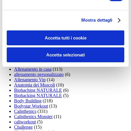
35workout
(10)
Addominali
(99)
addominali scolpiti
(39)
Alimentazione
(271)
Mostra dettagli
Allenamenti con elastici
(26)
Allenamenti in Diretta
(30)
Allenamento
(1.800)
Allenamento aerobico
(16)
Accetta tutti i cookie
Allenamento Braccia
(9)
Allenamento con il TRX
(36)
Allenamento Donne
(75)
Accetta selezionati
Allenamento funzionale
(6)
Allenamento ibrido
(9)
Allenamento in casa
(113)
allenamento personalizzato
(6)
Allenamento Vip
(14)
Anatomia dei Muscoli
(10)
Biohaching NATURALE
(6)
Biohacking NATURALE
(5)
Body Building
(218)
Bodystar Workout
(13)
Calisthenics
(331)
Calisthenics Monster
(11)
caliworkout
(5)
Challenge
(15)