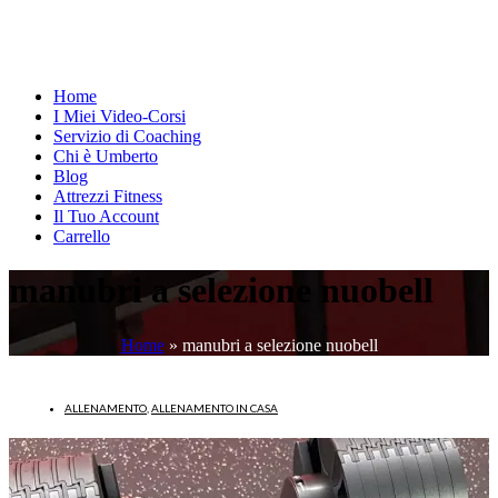
Home
I Miei Video-Corsi
Servizio di Coaching
Chi è Umberto
Blog
Attrezzi Fitness
Il Tuo Account
Carrello
manubri a selezione nuobell
Home
»
manubri a selezione nuobell
ALLENAMENTO
,
ALLENAMENTO IN CASA