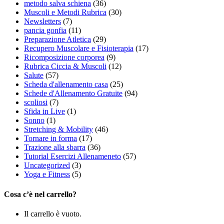
metodo salva schiena
(36)
Muscoli e Metodi Rubrica
(30)
Newsletters
(7)
pancia gonfia
(11)
Preparazione Atletica
(29)
Recupero Muscolare e Fisioterapia
(17)
Ricomposizione corporea
(9)
Rubrica Ciccia & Muscoli
(12)
Salute
(57)
Scheda d'allenamento casa
(25)
Schede d'Allenamento Gratuite
(94)
scoliosi
(7)
Sfida in Live
(1)
Sonno
(1)
Stretching & Mobility
(46)
Tornare in forma
(17)
Trazione alla sbarra
(36)
Tutorial Esercizi Allenameneto
(57)
Uncategorized
(3)
Yoga e Fitness
(5)
Cosa c’è nel carrello?
Il carrello è vuoto.