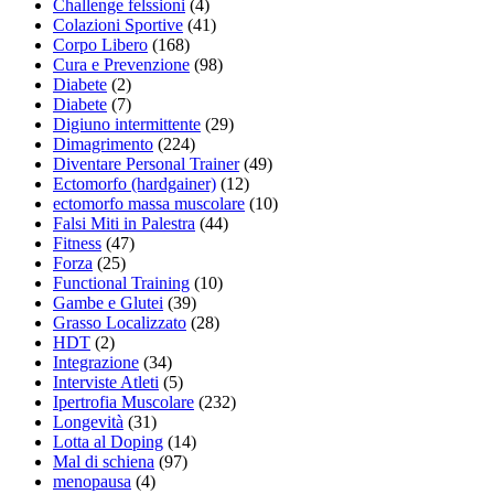
Challenge felssioni
(4)
Colazioni Sportive
(41)
Corpo Libero
(168)
Cura e Prevenzione
(98)
Diabete
(2)
Diabete
(7)
Digiuno intermittente
(29)
Dimagrimento
(224)
Diventare Personal Trainer
(49)
Ectomorfo (hardgainer)
(12)
ectomorfo massa muscolare
(10)
Falsi Miti in Palestra
(44)
Fitness
(47)
Forza
(25)
Functional Training
(10)
Gambe e Glutei
(39)
Grasso Localizzato
(28)
HDT
(2)
Integrazione
(34)
Interviste Atleti
(5)
Ipertrofia Muscolare
(232)
Longevità
(31)
Lotta al Doping
(14)
Mal di schiena
(97)
menopausa
(4)