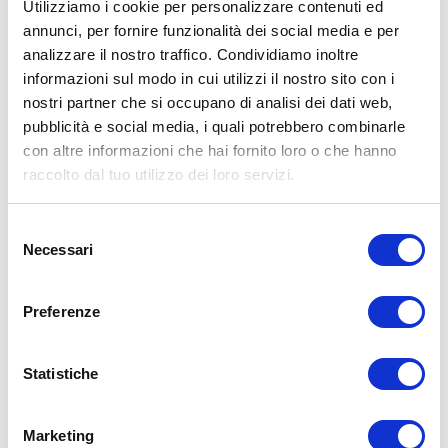
Utilizziamo i cookie per personalizzare contenuti ed
annunci, per fornire funzionalità dei social media e per
analizzare il nostro traffico. Condividiamo inoltre
ALLENATI CON ME!
informazioni sul modo in cui utilizzi il nostro sito con i
nostri partner che si occupano di analisi dei dati web,
pubblicità e social media, i quali potrebbero combinarle
con altre informazioni che hai fornito loro o che hanno
raccolto dal tuo utilizzo dei loro servizi.
Selezione
Necessari
del
consenso
Preferenze
Statistiche
LEGGI I MIEI ARTICOLI
15WORKOUT
(22)
Marketing