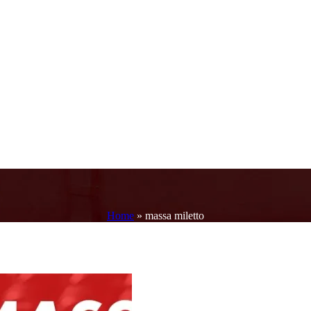
Home
»
massa miletto