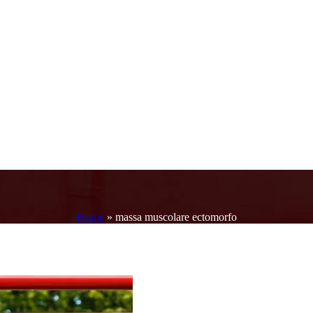
Home
»
massa muscolare ectomorfo