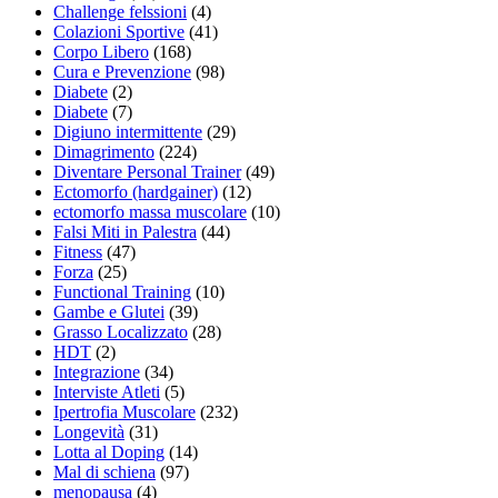
Challenge felssioni
(4)
Colazioni Sportive
(41)
Corpo Libero
(168)
Cura e Prevenzione
(98)
Diabete
(2)
Diabete
(7)
Digiuno intermittente
(29)
Dimagrimento
(224)
Diventare Personal Trainer
(49)
Ectomorfo (hardgainer)
(12)
ectomorfo massa muscolare
(10)
Falsi Miti in Palestra
(44)
Fitness
(47)
Forza
(25)
Functional Training
(10)
Gambe e Glutei
(39)
Grasso Localizzato
(28)
HDT
(2)
Integrazione
(34)
Interviste Atleti
(5)
Ipertrofia Muscolare
(232)
Longevità
(31)
Lotta al Doping
(14)
Mal di schiena
(97)
menopausa
(4)