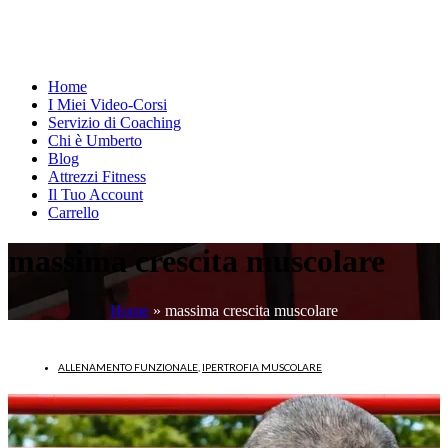
Home
I Miei Video-Corsi
Servizio di Coaching
Chi è Umberto
Blog
Attrezzi Fitness
Il Tuo Account
Carrello
massima crescita muscolare
Home
»
massima crescita muscolare
ALLENAMENTO FUNZIONALE
,
IPERTROFIA MUSCOLARE