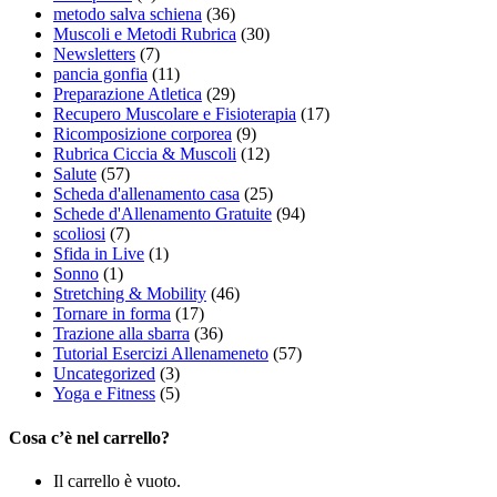
metodo salva schiena
(36)
Muscoli e Metodi Rubrica
(30)
Newsletters
(7)
pancia gonfia
(11)
Preparazione Atletica
(29)
Recupero Muscolare e Fisioterapia
(17)
Ricomposizione corporea
(9)
Rubrica Ciccia & Muscoli
(12)
Salute
(57)
Scheda d'allenamento casa
(25)
Schede d'Allenamento Gratuite
(94)
scoliosi
(7)
Sfida in Live
(1)
Sonno
(1)
Stretching & Mobility
(46)
Tornare in forma
(17)
Trazione alla sbarra
(36)
Tutorial Esercizi Allenameneto
(57)
Uncategorized
(3)
Yoga e Fitness
(5)
Cosa c’è nel carrello?
Il carrello è vuoto.