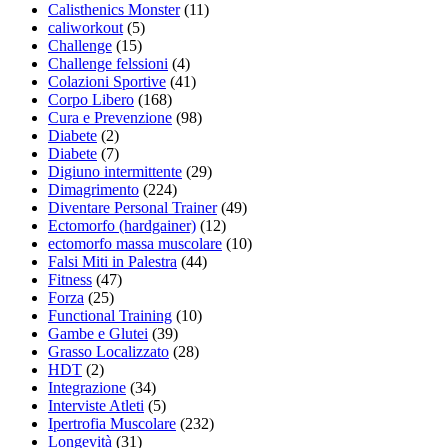
Calisthenics Monster
(11)
caliworkout
(5)
Challenge
(15)
Challenge felssioni
(4)
Colazioni Sportive
(41)
Corpo Libero
(168)
Cura e Prevenzione
(98)
Diabete
(2)
Diabete
(7)
Digiuno intermittente
(29)
Dimagrimento
(224)
Diventare Personal Trainer
(49)
Ectomorfo (hardgainer)
(12)
ectomorfo massa muscolare
(10)
Falsi Miti in Palestra
(44)
Fitness
(47)
Forza
(25)
Functional Training
(10)
Gambe e Glutei
(39)
Grasso Localizzato
(28)
HDT
(2)
Integrazione
(34)
Interviste Atleti
(5)
Ipertrofia Muscolare
(232)
Longevità
(31)