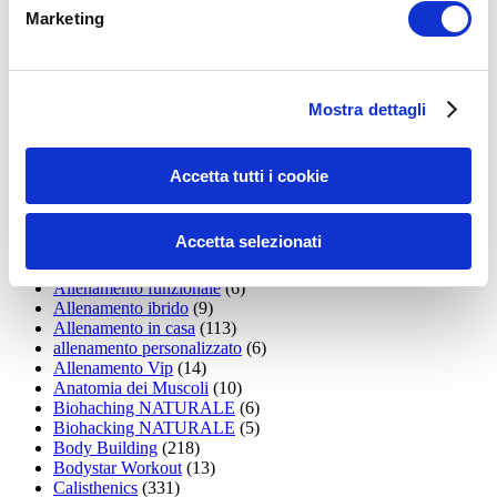
LEGGI I MIEI ARTICOLI
Marketing
15WORKOUT
(22)
35workout
(10)
Addominali
(99)
addominali scolpiti
(39)
Mostra dettagli
Alimentazione
(271)
Allenamenti con elastici
(26)
Allenamenti in Diretta
(30)
Accetta tutti i cookie
Allenamento
(1.800)
Allenamento aerobico
(16)
Allenamento Braccia
(9)
Accetta selezionati
Allenamento con il TRX
(36)
Allenamento Donne
(75)
Allenamento funzionale
(6)
Allenamento ibrido
(9)
Allenamento in casa
(113)
allenamento personalizzato
(6)
Allenamento Vip
(14)
Anatomia dei Muscoli
(10)
Biohaching NATURALE
(6)
Biohacking NATURALE
(5)
Body Building
(218)
Bodystar Workout
(13)
Calisthenics
(331)