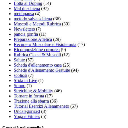
Lotta al Doping
(14)
Mal di schiena
(97)
menopausa
(4)
metodo salva schiena
(36)
Muscoli e Metodi Rubrica
(30)
Newsletters
(7)
pancia gonfia
(11)
Preparazione Atletica
(29)
Recupero Muscolare e Fisioterapia
(17)
Ricomposizione corporea
(9)
Rubrica Ciccia & Muscoli
(12)
Salute
(57)
Scheda d'allenamento casa
(25)
Schede d'Allenamento Gratuite
(94)
scoliosi
(7)
Sfida in Live
(1)
Sonno
(1)
Stretching & Mobility
(46)
Tornare in forma
(17)
Trazione alla sbarra
(36)
Tutorial Esercizi Allenameneto
(57)
Uncategorized
(3)
Yoga e Fitness
(5)
Cosa c’è nel carrello?