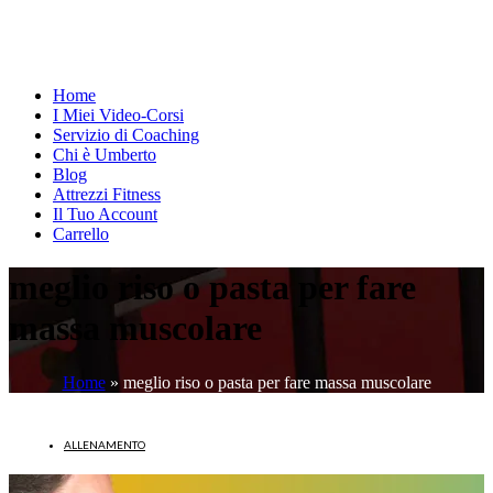
Home
I Miei Video-Corsi
Servizio di Coaching
Chi è Umberto
Blog
Attrezzi Fitness
Il Tuo Account
Carrello
meglio riso o pasta per fare
massa muscolare
Home
»
meglio riso o pasta per fare massa muscolare
ALLENAMENTO