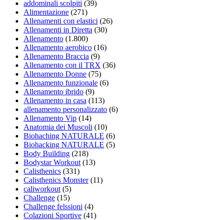
addominali scolpiti
(39)
Alimentazione
(271)
Allenamenti con elastici
(26)
Allenamenti in Diretta
(30)
Allenamento
(1.800)
Allenamento aerobico
(16)
Allenamento Braccia
(9)
Allenamento con il TRX
(36)
Allenamento Donne
(75)
Allenamento funzionale
(6)
Allenamento ibrido
(9)
Allenamento in casa
(113)
allenamento personalizzato
(6)
Allenamento Vip
(14)
Anatomia dei Muscoli
(10)
Biohaching NATURALE
(6)
Biohacking NATURALE
(5)
Body Building
(218)
Bodystar Workout
(13)
Calisthenics
(331)
Calisthenics Monster
(11)
caliworkout
(5)
Challenge
(15)
Challenge felssioni
(4)
Colazioni Sportive
(41)