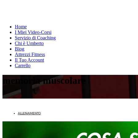
Home
I Miei Video-Corsi
Servizio di Coaching
Chi è Umberto
Blog
Attrezzi Fitness
Il Tuo Account
Carrello
memoria muscolare
ALLENAMENTO