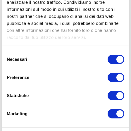
analizzare il nostro traffico. Condividiamo inoltre
informazioni sul modo in cui utilizzi il nostro sito con i
15WORKOUT SCARICA ORA
nostri partner che si occupano di analisi dei dati web,
pubblicità e social media, i quali potrebbero combinarle
con altre informazioni che hai fornito loro o che hanno
raccolto dal tuo utilizzo dei loro servizi.
Selezione
Necessari
del
consenso
Preferenze
Statistiche
ALLENATI CON ME!
Marketing