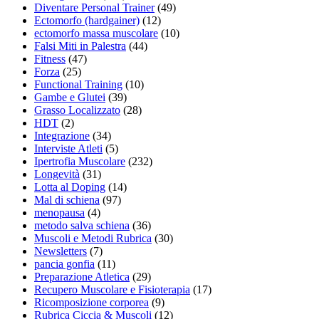
Diventare Personal Trainer
(49)
Ectomorfo (hardgainer)
(12)
ectomorfo massa muscolare
(10)
Falsi Miti in Palestra
(44)
Fitness
(47)
Forza
(25)
Functional Training
(10)
Gambe e Glutei
(39)
Grasso Localizzato
(28)
HDT
(2)
Integrazione
(34)
Interviste Atleti
(5)
Ipertrofia Muscolare
(232)
Longevità
(31)
Lotta al Doping
(14)
Mal di schiena
(97)
menopausa
(4)
metodo salva schiena
(36)
Muscoli e Metodi Rubrica
(30)
Newsletters
(7)
pancia gonfia
(11)
Preparazione Atletica
(29)
Recupero Muscolare e Fisioterapia
(17)
Ricomposizione corporea
(9)
Rubrica Ciccia & Muscoli
(12)