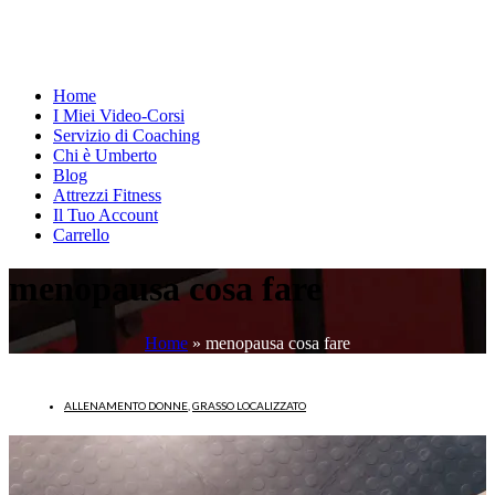
Home
I Miei Video-Corsi
Servizio di Coaching
Chi è Umberto
Blog
Attrezzi Fitness
Il Tuo Account
Carrello
menopausa cosa fare
Home
»
menopausa cosa fare
ALLENAMENTO DONNE
,
GRASSO LOCALIZZATO