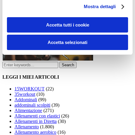
Mostra dettagli
Accetta tutti i cookie
Accetta selezionati
LEGGI I MIEI ARTICOLI
15WORKOUT
(22)
35workout
(10)
Addominali
(99)
addominali scolpiti
(39)
Alimentazione
(271)
Allenamenti con elastici
(26)
Allenamenti in Diretta
(30)
Allenamento
(1.800)
Allenamento aerobico
(16)