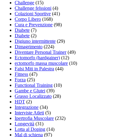
Challenge
(15)
Challenge felssioni
(4)
Colazioni Sportive
(41)
Corpo Libero
(168)
Cura e Prevenzione
(98)
Diabete
(7)
Diabete
(2)
Digiuno intermittente
(29)
Dimagrimento
(224)
Diventare Personal Trainer
(49)
Ectomorfo (hardgainer)
(12)
ectomorfo massa muscolare
(10)
Falsi Miti in Palestra
(44)
Fitness
(47)
Forza
(25)
Functional Training
(10)
Gambe e Glutei
(39)
Grasso Localizzato
(28)
HDT
(2)
Integrazione
(34)
Interviste Atleti
(5)
Ipertrofia Muscolare
(232)
Longevità
(31)
Lotta al Doping
(14)
Mal di schiena
(97)