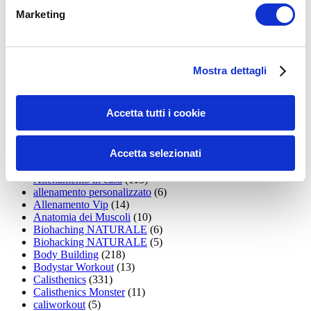
15WORKOUT
(22)
Marketing
35workout
(10)
Addominali
(99)
addominali scolpiti
(39)
Alimentazione
(271)
Allenamenti con elastici
(26)
Mostra dettagli
Allenamenti in Diretta
(30)
Allenamento
(1.800)
Allenamento aerobico
(16)
Accetta tutti i cookie
Allenamento Braccia
(9)
Allenamento con il TRX
(36)
Allenamento Donne
(75)
Accetta selezionati
Allenamento funzionale
(6)
Allenamento ibrido
(9)
Allenamento in casa
(113)
allenamento personalizzato
(6)
Allenamento Vip
(14)
Anatomia dei Muscoli
(10)
Biohaching NATURALE
(6)
Biohacking NATURALE
(5)
Body Building
(218)
Bodystar Workout
(13)
Calisthenics
(331)
Calisthenics Monster
(11)
caliworkout
(5)