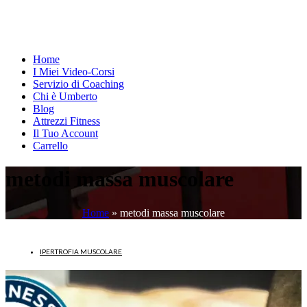
Home
I Miei Video-Corsi
Servizio di Coaching
Chi è Umberto
Blog
Attrezzi Fitness
Il Tuo Account
Carrello
metodi massa muscolare
Home
»
metodi massa muscolare
IPERTROFIA MUSCOLARE