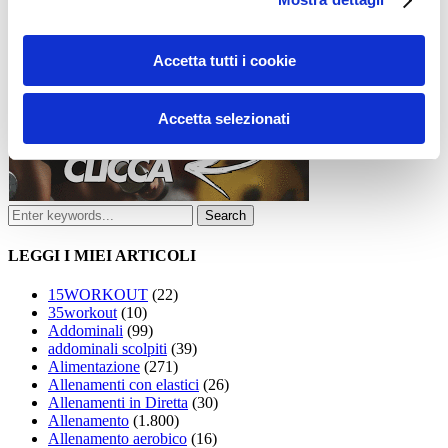
Accetta tutti i cookie
Accetta selezionati
LEGGI I MIEI ARTICOLI
15WORKOUT
(22)
35workout
(10)
Addominali
(99)
addominali scolpiti
(39)
Alimentazione
(271)
Allenamenti con elastici
(26)
Allenamenti in Diretta
(30)
Allenamento
(1.800)
Allenamento aerobico
(16)