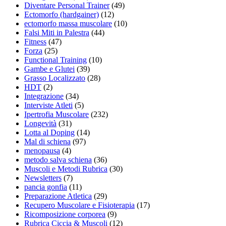
Diventare Personal Trainer
(49)
Ectomorfo (hardgainer)
(12)
ectomorfo massa muscolare
(10)
Falsi Miti in Palestra
(44)
Fitness
(47)
Forza
(25)
Functional Training
(10)
Gambe e Glutei
(39)
Grasso Localizzato
(28)
HDT
(2)
Integrazione
(34)
Interviste Atleti
(5)
Ipertrofia Muscolare
(232)
Longevità
(31)
Lotta al Doping
(14)
Mal di schiena
(97)
menopausa
(4)
metodo salva schiena
(36)
Muscoli e Metodi Rubrica
(30)
Newsletters
(7)
pancia gonfia
(11)
Preparazione Atletica
(29)
Recupero Muscolare e Fisioterapia
(17)
Ricomposizione corporea
(9)
Rubrica Ciccia & Muscoli
(12)