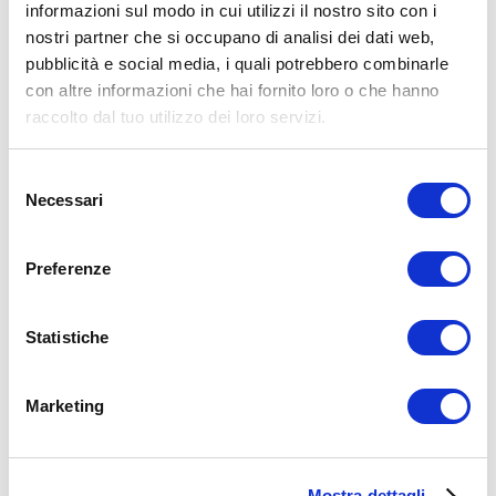
informazioni sul modo in cui utilizzi il nostro sito con i
nostri partner che si occupano di analisi dei dati web,
15WORKOUT SCARICA ORA
pubblicità e social media, i quali potrebbero combinarle
con altre informazioni che hai fornito loro o che hanno
raccolto dal tuo utilizzo dei loro servizi.
Selezione
Necessari
del
consenso
Preferenze
Statistiche
Marketing
ALLENATI CON ME!
Mostra dettagli