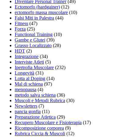
Diventare Personal Trainer
(49)
Ectomorfo (hardgainer)
(12)
ectomorfo massa muscolare
(10)
Falsi Miti in Palestra
(44)
Fitness
(47)
Forza
(25)
Functional Training
(10)
Gambe e Glutei
(39)
Grasso Localizzato
(28)
HDT
(2)
Integrazione
(34)
Interviste Atleti
(5)
Ipertrofia Muscolare
(232)
Longevità
(31)
Lotta al Doping
(14)
Mal di schiena
(97)
menopausa
(4)
metodo salva schiena
(36)
Muscoli e Metodi Rubrica
(30)
Newsletters
(7)
pancia gonfia
(11)
Preparazione Atletica
(29)
Recupero Muscolare e Fisioterapia
(17)
Ricomposizione corporea
(9)
Rubrica Ciccia & Muscoli
(12)