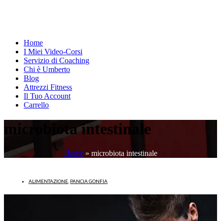
Home
I Miei Video-Corsi
Servizio di Coaching
Chi è Umberto
Blog
Attrezzi Fitness
Il Tuo Account
Carrello
microbiota intestinale
Home
»
microbiota intestinale
ALIMENTAZIONE
,
PANCIA GONFIA