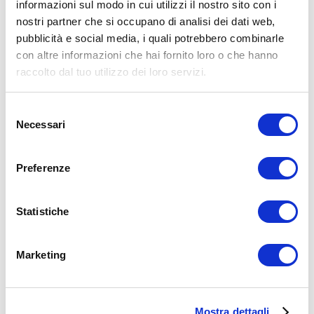
informazioni sul modo in cui utilizzi il nostro sito con i
nostri partner che si occupano di analisi dei dati web,
15WORKOUT SCARICA ORA
pubblicità e social media, i quali potrebbero combinarle
con altre informazioni che hai fornito loro o che hanno
raccolto dal tuo utilizzo dei loro servizi.
Selezione
Necessari
del
consenso
Preferenze
Statistiche
ALLENATI CON ME!
Marketing
Mostra dettagli