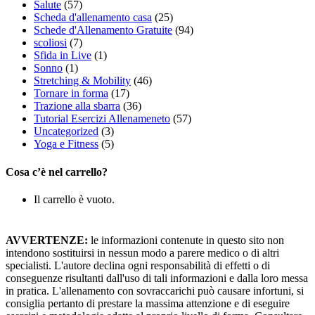
Salute
(57)
Scheda d'allenamento casa
(25)
Schede d'Allenamento Gratuite
(94)
scoliosi
(7)
Sfida in Live
(1)
Sonno
(1)
Stretching & Mobility
(46)
Tornare in forma
(17)
Trazione alla sbarra
(36)
Tutorial Esercizi Allenameneto
(57)
Uncategorized
(3)
Yoga e Fitness
(5)
Cosa c’è nel carrello?
Il carrello è vuoto.
AVVERTENZE:
le informazioni contenute in questo sito non
intendono sostituirsi in nessun modo a parere medico o di altri
specialisti. L'autore declina ogni responsabilità di effetti o di
conseguenze risultanti dall'uso di tali informazioni e dalla loro messa
in pratica. L'allenamento con sovraccarichi può causare infortuni, si
consiglia pertanto di prestare la massima attenzione e di eseguire