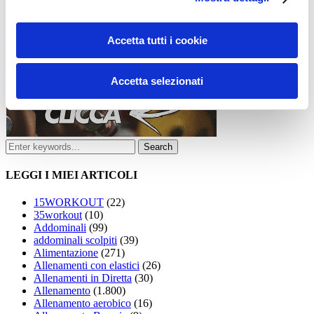
Accetta tutti i cookie
Accetta selezionati
LEGGI I MIEI ARTICOLI
15WORKOUT
(22)
35workout
(10)
Addominali
(99)
addominali scolpiti
(39)
Alimentazione
(271)
Allenamenti con elastici
(26)
Allenamenti in Diretta
(30)
Allenamento
(1.800)
Allenamento aerobico
(16)