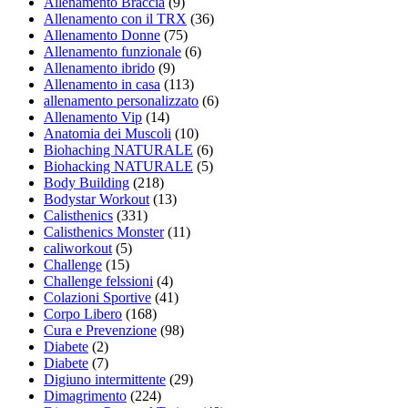
Allenamento Braccia
(9)
Allenamento con il TRX
(36)
Allenamento Donne
(75)
Allenamento funzionale
(6)
Allenamento ibrido
(9)
Allenamento in casa
(113)
allenamento personalizzato
(6)
Allenamento Vip
(14)
Anatomia dei Muscoli
(10)
Biohaching NATURALE
(6)
Biohacking NATURALE
(5)
Body Building
(218)
Bodystar Workout
(13)
Calisthenics
(331)
Calisthenics Monster
(11)
caliworkout
(5)
Challenge
(15)
Challenge felssioni
(4)
Colazioni Sportive
(41)
Corpo Libero
(168)
Cura e Prevenzione
(98)
Diabete
(2)
Diabete
(7)
Digiuno intermittente
(29)
Dimagrimento
(224)