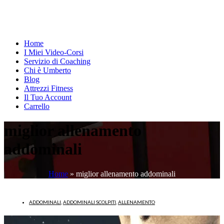
Home
I Miei Video-Corsi
Servizio di Coaching
Chi è Umberto
Blog
Attrezzi Fitness
Il Tuo Account
Carrello
miglior allenamento
addominali
Home
»
miglior allenamento addominali
ADDOMINALI
,
ADDOMINALI SCOLPITI
,
ALLENAMENTO