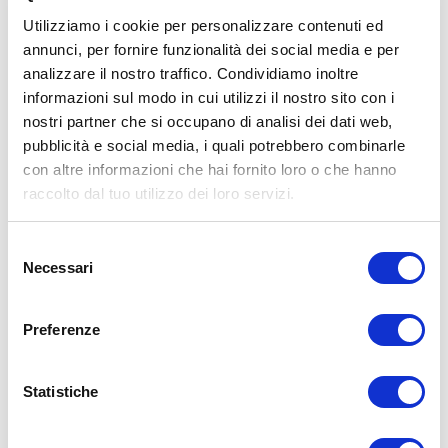
Utilizziamo i cookie per personalizzare contenuti ed
annunci, per fornire funzionalità dei social media e per
analizzare il nostro traffico. Condividiamo inoltre
ALLENATI CON ME!
informazioni sul modo in cui utilizzi il nostro sito con i
nostri partner che si occupano di analisi dei dati web,
pubblicità e social media, i quali potrebbero combinarle
con altre informazioni che hai fornito loro o che hanno
raccolto dal tuo utilizzo dei loro servizi.
Selezione
Necessari
del
consenso
Preferenze
Statistiche
LEGGI I MIEI ARTICOLI