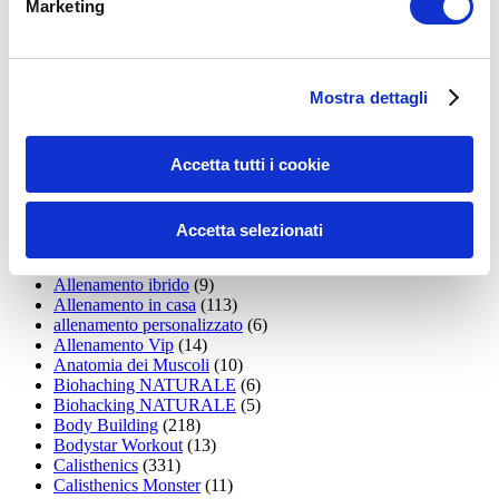
Marketing
15WORKOUT
(22)
35workout
(10)
Addominali
(99)
addominali scolpiti
(39)
Mostra dettagli
Alimentazione
(271)
Allenamenti con elastici
(26)
Allenamenti in Diretta
(30)
Accetta tutti i cookie
Allenamento
(1.800)
Allenamento aerobico
(16)
Allenamento Braccia
(9)
Allenamento con il TRX
(36)
Accetta selezionati
Allenamento Donne
(75)
Allenamento funzionale
(6)
Allenamento ibrido
(9)
Allenamento in casa
(113)
allenamento personalizzato
(6)
Allenamento Vip
(14)
Anatomia dei Muscoli
(10)
Biohaching NATURALE
(6)
Biohacking NATURALE
(5)
Body Building
(218)
Bodystar Workout
(13)
Calisthenics
(331)
Calisthenics Monster
(11)