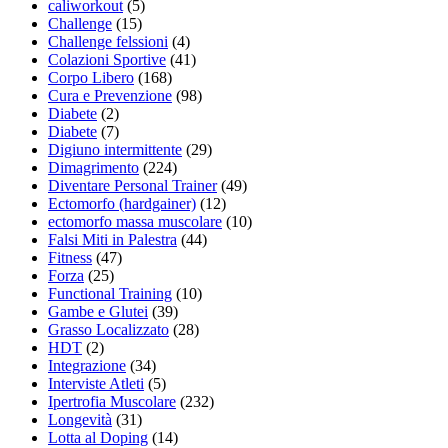
caliworkout
(5)
Challenge
(15)
Challenge felssioni
(4)
Colazioni Sportive
(41)
Corpo Libero
(168)
Cura e Prevenzione
(98)
Diabete
(2)
Diabete
(7)
Digiuno intermittente
(29)
Dimagrimento
(224)
Diventare Personal Trainer
(49)
Ectomorfo (hardgainer)
(12)
ectomorfo massa muscolare
(10)
Falsi Miti in Palestra
(44)
Fitness
(47)
Forza
(25)
Functional Training
(10)
Gambe e Glutei
(39)
Grasso Localizzato
(28)
HDT
(2)
Integrazione
(34)
Interviste Atleti
(5)
Ipertrofia Muscolare
(232)
Longevità
(31)
Lotta al Doping
(14)