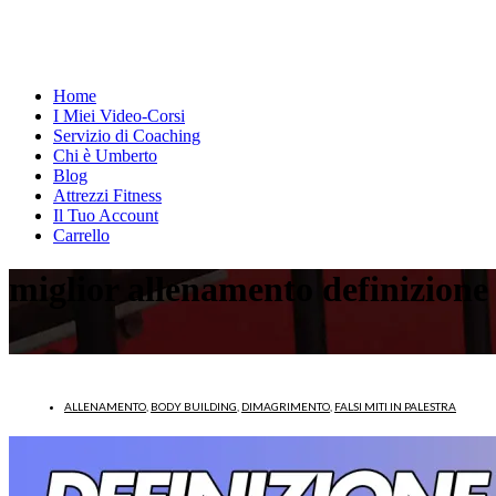
Home
I Miei Video-Corsi
Servizio di Coaching
Chi è Umberto
Blog
Attrezzi Fitness
Il Tuo Account
Carrello
miglior allenamento definizione
ALLENAMENTO
,
BODY BUILDING
,
DIMAGRIMENTO
,
FALSI MITI IN PALESTRA