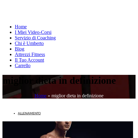
Home
I Miei Video-Corsi
Servizio di Coaching
Chi è Umberto
Blog
Attrezzi Fitness
Il Tuo Account
Carrello
miglior dieta in definizione
Home
»
miglior dieta in definizione
ALLENAMENTO