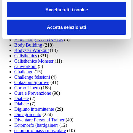
Allenamento funzionale
(6)
Allenamento ibrido
(9)
Accetta tutti i cookie
Allenamento in casa
(113)
allenamento personalizzato
(6)
Allenamento Vip
(14)
Accetta selezionati
Anatomia dei Muscoli
(10)
Biohaching NATURALE
(6)
Biohacking NATURALE
(5)
Body Building
(218)
Bodystar Workout
(13)
Calisthenics
(331)
Calisthenics Monster
(11)
caliworkout
(5)
Challenge
(15)
Challenge felssioni
(4)
Colazioni Sportive
(41)
Corpo Libero
(168)
Cura e Prevenzione
(98)
Diabete
(2)
Diabete
(7)
Digiuno intermittente
(29)
Dimagrimento
(224)
Diventare Personal Trainer
(49)
Ectomorfo (hardgainer)
(12)
ectomorfo massa muscolare
(10)