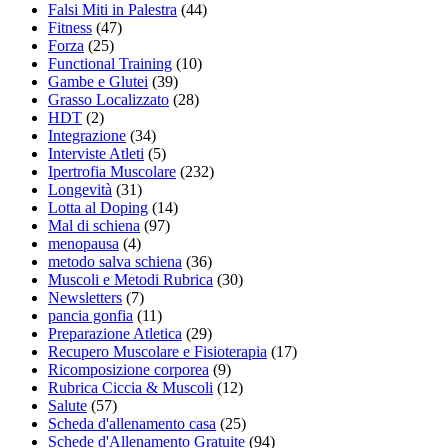
Falsi Miti in Palestra
(44)
Fitness
(47)
Forza
(25)
Functional Training
(10)
Gambe e Glutei
(39)
Grasso Localizzato
(28)
HDT
(2)
Integrazione
(34)
Interviste Atleti
(5)
Ipertrofia Muscolare
(232)
Longevità
(31)
Lotta al Doping
(14)
Mal di schiena
(97)
menopausa
(4)
metodo salva schiena
(36)
Muscoli e Metodi Rubrica
(30)
Newsletters
(7)
pancia gonfia
(11)
Preparazione Atletica
(29)
Recupero Muscolare e Fisioterapia
(17)
Ricomposizione corporea
(9)
Rubrica Ciccia & Muscoli
(12)
Salute
(57)
Scheda d'allenamento casa
(25)
Schede d'Allenamento Gratuite
(94)