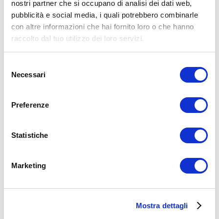
nostri partner che si occupano di analisi dei dati web,
pubblicità e social media, i quali potrebbero combinarle
con altre informazioni che hai fornito loro o che hanno
raccolto dal tuo utilizzo dei loro servizi.
Selezione
Necessari
del
consenso
LEGGI I MIEI ARTICOLI
Preferenze
15WORKOUT
(22)
35workout
(10)
Addominali
(99)
Statistiche
addominali scolpiti
(39)
Alimentazione
(271)
Allenamenti con elastici
(26)
Marketing
Allenamenti in Diretta
(30)
Allenamento
(1.800)
Allenamento aerobico
(16)
Allenamento Braccia
(9)
Allenamento con il TRX
(36)
Mostra dettagli
Allenamento Donne
(75)