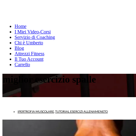
Home
I Miei Video-Corsi
Servizio di Coaching
Chi è Umberto
Blog
Attrezzi Fitness
Il Tuo Account
Carrello
miglior esercizio spalle
IPERTROFIA MUSCOLARE
,
TUTORIAL ESERCIZI ALLENAMENETO