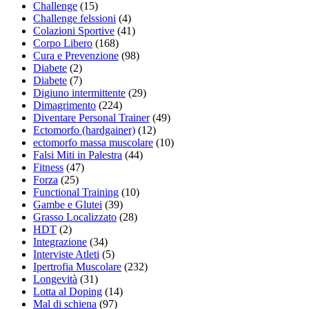
Challenge
(15)
Challenge felssioni
(4)
Colazioni Sportive
(41)
Corpo Libero
(168)
Cura e Prevenzione
(98)
Diabete
(2)
Diabete
(7)
Digiuno intermittente
(29)
Dimagrimento
(224)
Diventare Personal Trainer
(49)
Ectomorfo (hardgainer)
(12)
ectomorfo massa muscolare
(10)
Falsi Miti in Palestra
(44)
Fitness
(47)
Forza
(25)
Functional Training
(10)
Gambe e Glutei
(39)
Grasso Localizzato
(28)
HDT
(2)
Integrazione
(34)
Interviste Atleti
(5)
Ipertrofia Muscolare
(232)
Longevità
(31)
Lotta al Doping
(14)
Mal di schiena
(97)