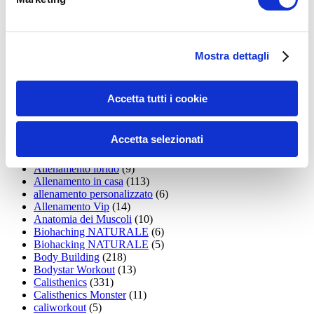
15WORKOUT
(22)
35workout
(10)
Addominali
(99)
addominali scolpiti
(39)
Alimentazione
(271)
Mostra dettagli
Allenamenti con elastici
(26)
Allenamenti in Diretta
(30)
Allenamento
(1.800)
Accetta tutti i cookie
Allenamento aerobico
(16)
Allenamento Braccia
(9)
Allenamento con il TRX
(36)
Accetta selezionati
Allenamento Donne
(75)
Allenamento funzionale
(6)
Allenamento ibrido
(9)
Allenamento in casa
(113)
allenamento personalizzato
(6)
Allenamento Vip
(14)
Anatomia dei Muscoli
(10)
Biohaching NATURALE
(6)
Biohacking NATURALE
(5)
Body Building
(218)
Bodystar Workout
(13)
Calisthenics
(331)
Calisthenics Monster
(11)
caliworkout
(5)