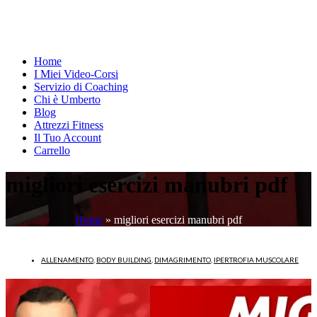
Home
I Miei Video-Corsi
Servizio di Coaching
Chi è Umberto
Blog
Attrezzi Fitness
Il Tuo Account
Carrello
migliori esercizi manubri pdf
Home
»
migliori esercizi manubri pdf
ALLENAMENTO
,
BODY BUILDING
,
DIMAGRIMENTO
,
IPERTROFIA MUSCOLARE