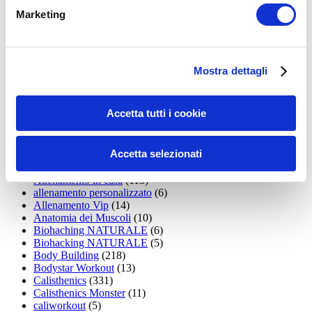
15WORKOUT
(22)
Marketing
35workout
(10)
Addominali
(99)
addominali scolpiti
(39)
Alimentazione
(271)
Allenamenti con elastici
(26)
Mostra dettagli
Allenamenti in Diretta
(30)
Allenamento
(1.800)
Allenamento aerobico
(16)
Accetta tutti i cookie
Allenamento Braccia
(9)
Allenamento con il TRX
(36)
Allenamento Donne
(75)
Accetta selezionati
Allenamento funzionale
(6)
Allenamento ibrido
(9)
Allenamento in casa
(113)
allenamento personalizzato
(6)
Allenamento Vip
(14)
Anatomia dei Muscoli
(10)
Biohaching NATURALE
(6)
Biohacking NATURALE
(5)
Body Building
(218)
Bodystar Workout
(13)
Calisthenics
(331)
Calisthenics Monster
(11)
caliworkout
(5)