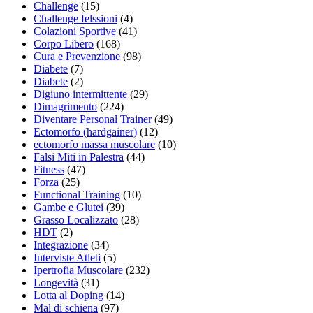
Challenge
(15)
Challenge felssioni
(4)
Colazioni Sportive
(41)
Corpo Libero
(168)
Cura e Prevenzione
(98)
Diabete
(7)
Diabete
(2)
Digiuno intermittente
(29)
Dimagrimento
(224)
Diventare Personal Trainer
(49)
Ectomorfo (hardgainer)
(12)
ectomorfo massa muscolare
(10)
Falsi Miti in Palestra
(44)
Fitness
(47)
Forza
(25)
Functional Training
(10)
Gambe e Glutei
(39)
Grasso Localizzato
(28)
HDT
(2)
Integrazione
(34)
Interviste Atleti
(5)
Ipertrofia Muscolare
(232)
Longevità
(31)
Lotta al Doping
(14)
Mal di schiena
(97)