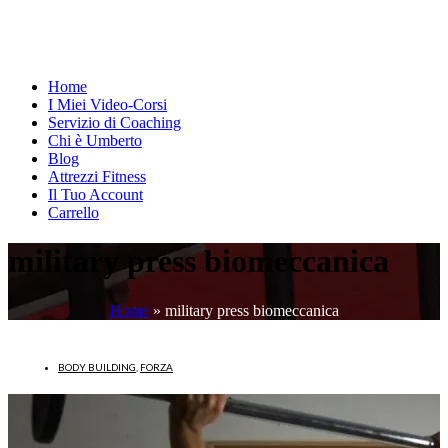
Home
I Miei Video-Corsi
Servizio di Coaching
Chi è Umberto
Blog
Attrezzi Fitness
Il Tuo Account
Carrello
military press biomeccanica
Home
»
military press biomeccanica
BODY BUILDING
,
FORZA