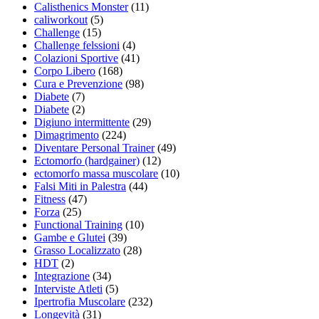
Calisthenics Monster
(11)
caliworkout
(5)
Challenge
(15)
Challenge felssioni
(4)
Colazioni Sportive
(41)
Corpo Libero
(168)
Cura e Prevenzione
(98)
Diabete
(7)
Diabete
(2)
Digiuno intermittente
(29)
Dimagrimento
(224)
Diventare Personal Trainer
(49)
Ectomorfo (hardgainer)
(12)
ectomorfo massa muscolare
(10)
Falsi Miti in Palestra
(44)
Fitness
(47)
Forza
(25)
Functional Training
(10)
Gambe e Glutei
(39)
Grasso Localizzato
(28)
HDT
(2)
Integrazione
(34)
Interviste Atleti
(5)
Ipertrofia Muscolare
(232)
Longevità
(31)