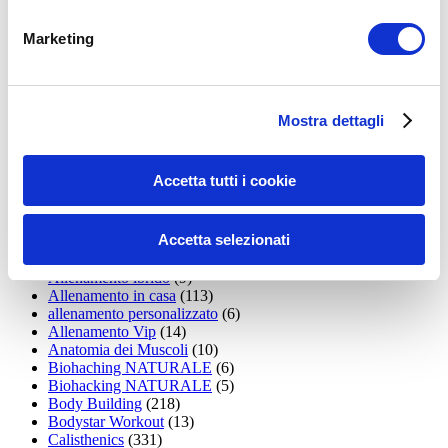
LEGGI I MIEI ARTICOLI
Marketing
15WORKOUT
(22)
35workout
(10)
Addominali
(99)
addominali scolpiti
(39)
Alimentazione
(271)
Mostra dettagli
Allenamenti con elastici
(26)
Allenamenti in Diretta
(30)
Allenamento
(1.800)
Accetta tutti i cookie
Allenamento aerobico
(16)
Allenamento Braccia
(9)
Allenamento con il TRX
(36)
Accetta selezionati
Allenamento Donne
(75)
Allenamento funzionale
(6)
Allenamento ibrido
(9)
Allenamento in casa
(113)
allenamento personalizzato
(6)
Allenamento Vip
(14)
Anatomia dei Muscoli
(10)
Biohaching NATURALE
(6)
Biohacking NATURALE
(5)
Body Building
(218)
Bodystar Workout
(13)
Calisthenics
(331)