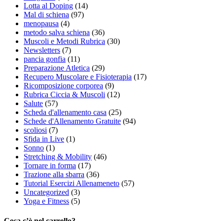
Lotta al Doping
(14)
Mal di schiena
(97)
menopausa
(4)
metodo salva schiena
(36)
Muscoli e Metodi Rubrica
(30)
Newsletters
(7)
pancia gonfia
(11)
Preparazione Atletica
(29)
Recupero Muscolare e Fisioterapia
(17)
Ricomposizione corporea
(9)
Rubrica Ciccia & Muscoli
(12)
Salute
(57)
Scheda d'allenamento casa
(25)
Schede d'Allenamento Gratuite
(94)
scoliosi
(7)
Sfida in Live
(1)
Sonno
(1)
Stretching & Mobility
(46)
Tornare in forma
(17)
Trazione alla sbarra
(36)
Tutorial Esercizi Allenameneto
(57)
Uncategorized
(3)
Yoga e Fitness
(5)
Cosa c’è nel carrello?