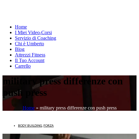
Home
I Miei Video-Corsi
Servizio di Coaching
Chi è Umberto
Blog
Attrezzi Fitness
Il Tuo Account
Carrello
military press differenze con
push press
Home
»
military press differenze con push press
BODY BUILDING
,
FORZA