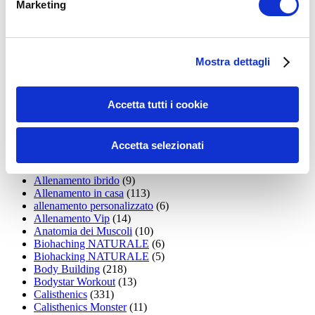
Marketing
15WORKOUT
(22)
35workout
(10)
Addominali
(99)
addominali scolpiti
(39)
Mostra dettagli
Alimentazione
(271)
Allenamenti con elastici
(26)
Allenamenti in Diretta
(30)
Accetta tutti i cookie
Allenamento
(1.800)
Allenamento aerobico
(16)
Allenamento Braccia
(9)
Allenamento con il TRX
(36)
Accetta selezionati
Allenamento Donne
(75)
Allenamento funzionale
(6)
Allenamento ibrido
(9)
Allenamento in casa
(113)
allenamento personalizzato
(6)
Allenamento Vip
(14)
Anatomia dei Muscoli
(10)
Biohaching NATURALE
(6)
Biohacking NATURALE
(5)
Body Building
(218)
Bodystar Workout
(13)
Calisthenics
(331)
Calisthenics Monster
(11)