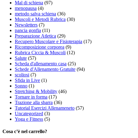
Mal di schiena
(97)
menopausa
(4)
metodo salva schiena
(36)
Muscoli e Metodi Rubrica
(30)
Newsletters
(7)
pancia gonfia
(11)
Preparazione Atletica
(29)
Recupero Muscolare e Fisioterapia
(17)
Ricomposizione corporea
(9)
Rubrica Ciccia & Muscoli
(12)
Salute
(57)
Scheda d'allenamento casa
(25)
Schede d'Allenamento Gratuite
(94)
scoliosi
(7)
Sfida in Live
(1)
Sonno
(1)
Stretching & Mobility
(46)
Tornare in forma
(17)
Trazione alla sbarra
(36)
Tutorial Esercizi Allenameneto
(57)
Uncategorized
(3)
Yoga e Fitness
(5)
Cosa c’è nel carrello?