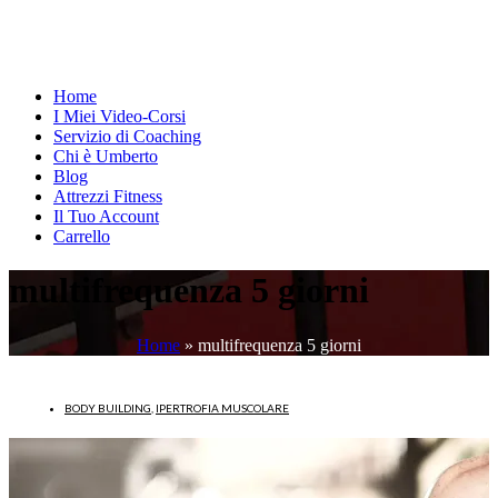
Home
I Miei Video-Corsi
Servizio di Coaching
Chi è Umberto
Blog
Attrezzi Fitness
Il Tuo Account
Carrello
multifrequenza 5 giorni
Home
»
multifrequenza 5 giorni
BODY BUILDING
,
IPERTROFIA MUSCOLARE