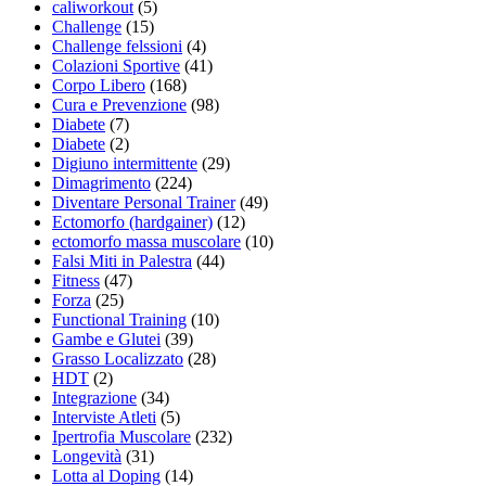
caliworkout
(5)
Challenge
(15)
Challenge felssioni
(4)
Colazioni Sportive
(41)
Corpo Libero
(168)
Cura e Prevenzione
(98)
Diabete
(7)
Diabete
(2)
Digiuno intermittente
(29)
Dimagrimento
(224)
Diventare Personal Trainer
(49)
Ectomorfo (hardgainer)
(12)
ectomorfo massa muscolare
(10)
Falsi Miti in Palestra
(44)
Fitness
(47)
Forza
(25)
Functional Training
(10)
Gambe e Glutei
(39)
Grasso Localizzato
(28)
HDT
(2)
Integrazione
(34)
Interviste Atleti
(5)
Ipertrofia Muscolare
(232)
Longevità
(31)
Lotta al Doping
(14)