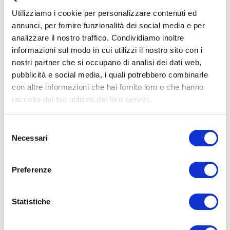
Utilizziamo i cookie per personalizzare contenuti ed
annunci, per fornire funzionalità dei social media e per
analizzare il nostro traffico. Condividiamo inoltre
ALLENATI CON ME!
informazioni sul modo in cui utilizzi il nostro sito con i
nostri partner che si occupano di analisi dei dati web,
pubblicità e social media, i quali potrebbero combinarle
con altre informazioni che hai fornito loro o che hanno
raccolto dal tuo utilizzo dei loro servizi.
Selezione
Necessari
del
consenso
Preferenze
Statistiche
LEGGI I MIEI ARTICOLI