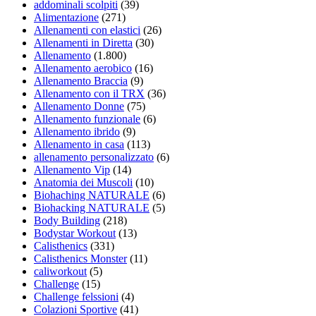
addominali scolpiti
(39)
Alimentazione
(271)
Allenamenti con elastici
(26)
Allenamenti in Diretta
(30)
Allenamento
(1.800)
Allenamento aerobico
(16)
Allenamento Braccia
(9)
Allenamento con il TRX
(36)
Allenamento Donne
(75)
Allenamento funzionale
(6)
Allenamento ibrido
(9)
Allenamento in casa
(113)
allenamento personalizzato
(6)
Allenamento Vip
(14)
Anatomia dei Muscoli
(10)
Biohaching NATURALE
(6)
Biohacking NATURALE
(5)
Body Building
(218)
Bodystar Workout
(13)
Calisthenics
(331)
Calisthenics Monster
(11)
caliworkout
(5)
Challenge
(15)
Challenge felssioni
(4)
Colazioni Sportive
(41)