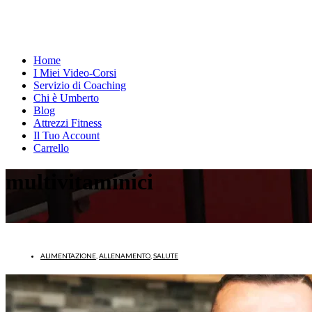
Home
I Miei Video-Corsi
Servizio di Coaching
Chi è Umberto
Blog
Attrezzi Fitness
Il Tuo Account
Carrello
multivitaminici
ALIMENTAZIONE
,
ALLENAMENTO
,
SALUTE