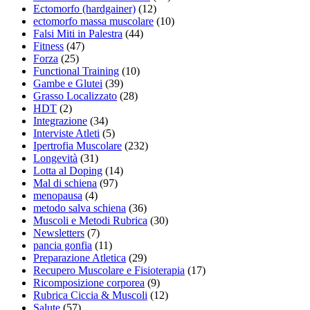
Ectomorfo (hardgainer)
(12)
ectomorfo massa muscolare
(10)
Falsi Miti in Palestra
(44)
Fitness
(47)
Forza
(25)
Functional Training
(10)
Gambe e Glutei
(39)
Grasso Localizzato
(28)
HDT
(2)
Integrazione
(34)
Interviste Atleti
(5)
Ipertrofia Muscolare
(232)
Longevità
(31)
Lotta al Doping
(14)
Mal di schiena
(97)
menopausa
(4)
metodo salva schiena
(36)
Muscoli e Metodi Rubrica
(30)
Newsletters
(7)
pancia gonfia
(11)
Preparazione Atletica
(29)
Recupero Muscolare e Fisioterapia
(17)
Ricomposizione corporea
(9)
Rubrica Ciccia & Muscoli
(12)
Salute
(57)