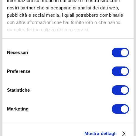
informazioni sul modo in cui utilizzi il nostro sito con i
nostri partner che si occupano di analisi dei dati web,
15WORKOUT SCARICA ORA
pubblicità e social media, i quali potrebbero combinarle
con altre informazioni che hai fornito loro o che hanno
raccolto dal tuo utilizzo dei loro servizi.
Selezione
Necessari
del
consenso
Preferenze
Statistiche
ALLENATI CON ME!
Marketing
Mostra dettagli