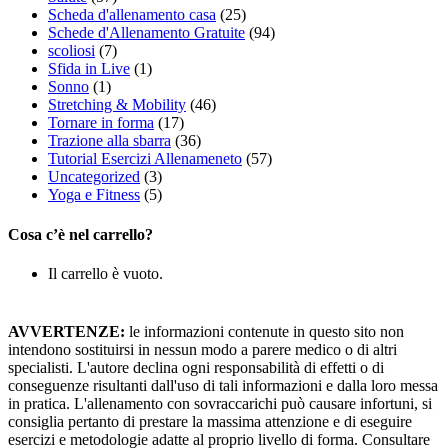
Scheda d'allenamento casa
(25)
Schede d'Allenamento Gratuite
(94)
scoliosi
(7)
Sfida in Live
(1)
Sonno
(1)
Stretching & Mobility
(46)
Tornare in forma
(17)
Trazione alla sbarra
(36)
Tutorial Esercizi Allenameneto
(57)
Uncategorized
(3)
Yoga e Fitness
(5)
Cosa c’è nel carrello?
Il carrello è vuoto.
AVVERTENZE:
le informazioni contenute in questo sito non
intendono sostituirsi in nessun modo a parere medico o di altri
specialisti. L'autore declina ogni responsabilità di effetti o di
conseguenze risultanti dall'uso di tali informazioni e dalla loro messa
in pratica. L'allenamento con sovraccarichi può causare infortuni, si
consiglia pertanto di prestare la massima attenzione e di eseguire
esercizi e metodologie adatte al proprio livello di forma. Consultare