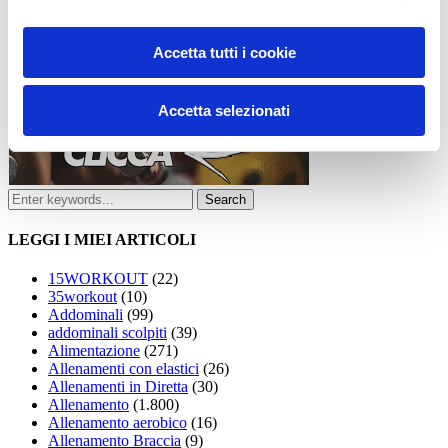
Accetta tutti i cookie
Accetta selezionati
LEGGI I MIEI ARTICOLI
15WORKOUT
(22)
35workout
(10)
Addominali
(99)
addominali scolpiti
(39)
Alimentazione
(271)
Allenamenti con elastici
(26)
Allenamenti in Diretta
(30)
Allenamento
(1.800)
Allenamento aerobico
(16)
Allenamento Braccia
(9)