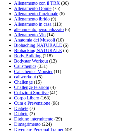
Allenamento con il TRX
(36)
Allenamento Donne
(75)
Allenamento funzionale
(6)
Allenamento ibrido
(9)
Allenamento in casa
(113)
allenamento personalizzato
(6)
Allenamento Vip
(14)
Anatomia dei Muscoli
(10)
Biohaching NATURALE
(6)
Biohacking NATURALE
(5)
Body Building
(218)
Bodystar Workout
(13)
Calisthenics
(331)
Calisthenics Monster
(11)
caliworkout
(5)
Challenge
(15)
Challenge felssioni
(4)
Colazioni Sportive
(41)
Corpo Libero
(168)
Cura e Prevenzione
(98)
Diabete
(7)
Diabete
(2)
Digiuno intermittente
(29)
Dimagrimento
(224)
Diventare Personal Trainer
(49)