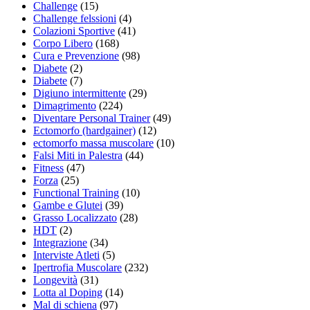
Challenge
(15)
Challenge felssioni
(4)
Colazioni Sportive
(41)
Corpo Libero
(168)
Cura e Prevenzione
(98)
Diabete
(2)
Diabete
(7)
Digiuno intermittente
(29)
Dimagrimento
(224)
Diventare Personal Trainer
(49)
Ectomorfo (hardgainer)
(12)
ectomorfo massa muscolare
(10)
Falsi Miti in Palestra
(44)
Fitness
(47)
Forza
(25)
Functional Training
(10)
Gambe e Glutei
(39)
Grasso Localizzato
(28)
HDT
(2)
Integrazione
(34)
Interviste Atleti
(5)
Ipertrofia Muscolare
(232)
Longevità
(31)
Lotta al Doping
(14)
Mal di schiena
(97)