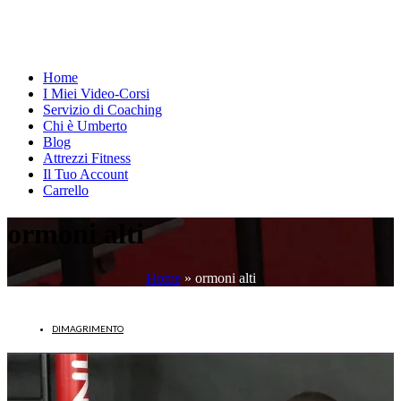
Home
I Miei Video-Corsi
Servizio di Coaching
Chi è Umberto
Blog
Attrezzi Fitness
Il Tuo Account
Carrello
ormoni alti
Home
»
ormoni alti
DIMAGRIMENTO