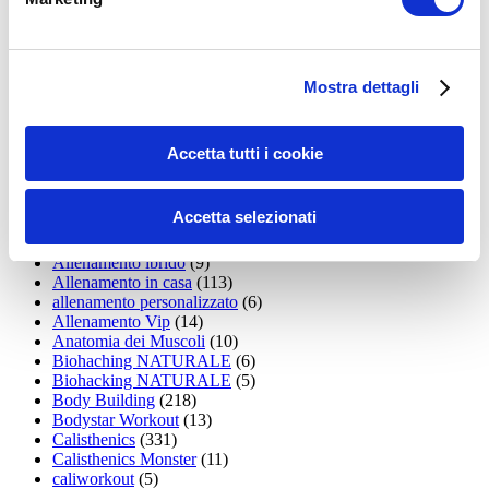
15WORKOUT
(22)
35workout
(10)
Addominali
(99)
addominali scolpiti
(39)
Alimentazione
(271)
Mostra dettagli
Allenamenti con elastici
(26)
Allenamenti in Diretta
(30)
Allenamento
(1.800)
Accetta tutti i cookie
Allenamento aerobico
(16)
Allenamento Braccia
(9)
Allenamento con il TRX
(36)
Accetta selezionati
Allenamento Donne
(75)
Allenamento funzionale
(6)
Allenamento ibrido
(9)
Allenamento in casa
(113)
allenamento personalizzato
(6)
Allenamento Vip
(14)
Anatomia dei Muscoli
(10)
Biohaching NATURALE
(6)
Biohacking NATURALE
(5)
Body Building
(218)
Bodystar Workout
(13)
Calisthenics
(331)
Calisthenics Monster
(11)
caliworkout
(5)